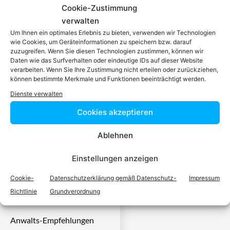
dafür da, über Rechtsfragen
Cookie-Zustimmung
zu beraten und Klienten vor
verwalten
Gericht zu vertreten. Es ist
Um Ihnen ein optimales Erlebnis zu bieten, verwenden wir Technologien
seine Aufgabe,
wie Cookies, um Geräteinformationen zu speichern bzw. darauf
Dienstleistungen im Bereich
zuzugreifen. Wenn Sie diesen Technologien zustimmen, können wir
Daten wie das Surfverhalten oder eindeutige IDs auf dieser Website
der Rechtsberatung zu
verarbeiten. Wenn Sie Ihre Zustimmung nicht erteilen oder zurückziehen,
erbringen und Klienten vor
können bestimmte Merkmale und Funktionen beeinträchtigt werden.
Gericht zu vertreten. Mit
Dienste verwalten
diesem Wissen kennt er alle
Cookies akzeptieren
relevanten
Herausforderungen dieses
Ablehnen
Systems und ist mit allen
einschlägigen
Einstellungen anzeigen
Rechtsnormen vertraut.
Cookie-
Datenschutzerklärung gemäß Datenschutz-
Impressum
Fachexperten auf Ihrem
Richtlinie
Grundverordnung
Gebiet
Anwalts-Empfehlungen