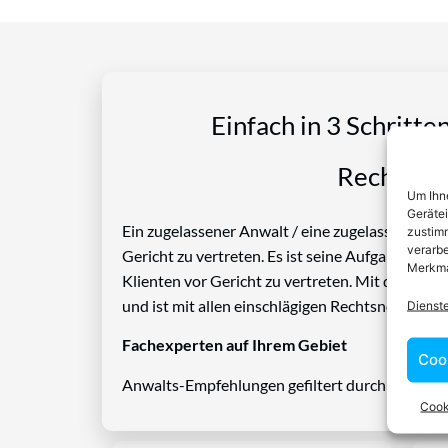
Einfach in 3 Schritte
Rechtspro
Um Ihne
Geräte
Ein zugelassener Anwalt / eine zugelassen Anwäl
zustimm
verarbe
Gericht zu vertreten. Es ist seine Aufgabe, Die
Merkma
Klienten vor Gericht zu vertreten. Mit diesem 
und ist mit allen einschlägigen Rechtsnormen ve
Dienst
Fachexperten auf Ihrem Gebiet
Coo
Anwalts-Empfehlungen gefiltert durch das Rech
Cook