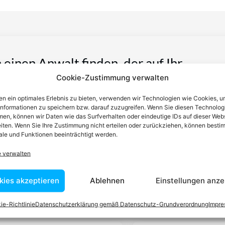
n einen Anwalt finden, der auf Ihr
Cookie-Zustimmung verwalten
blem spezialisiert ist
n ein optimales Erlebnis zu bieten, verwenden wir Technologien wie Cookies, 
informationen zu speichern bzw. darauf zuzugreifen. Wenn Sie diesen Technolog
tin ist dafür da, über Rechtsfragen zu beraten und Klienten vor
en, können wir Daten wie das Surfverhalten oder eindeutige IDs auf dieser Web
iten. Wenn Sie Ihre Zustimmung nicht erteilen oder zurückziehen, können besti
nstleistungen im Bereich der Rechtsberatung zu erbringen und
le und Funktionen beeinträchtigt werden.
Wissen kennt er alle relevanten Herausforderungen dieses Systems
rtraut.
e verwalten
kies akzeptieren
Ablehnen
Einstellungen anze
tEasy-Team -Best Choice der Anwälte in Österreich
ie-Richtlinie
Datenschutzerklärung gemäß Datenschutz-Grundverordnung
Impr