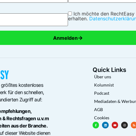
Ich möchte den RechtEasy
erhalten.
Datenschutzerkläru
→
Anmelden
Quick Links
Über uns
 größtes kostenloses
Kolumnist
rk für den schnellen,
Podcast
ndierten Zugriff auf:
Mediadaten & Werbu
AGB
empfehlungen,
Cookies
n & Rechtsfragen u.v.m
eiten aus der Branche.
uf dieser Website dienen