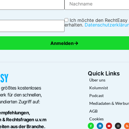
Ich möchte den RechtEasy
erhalten.
Datenschutzerkläru
→
Anmelden
Quick Links
Über uns
 größtes kostenloses
Kolumnist
rk für den schnellen,
Podcast
ndierten Zugriff auf:
Mediadaten & Werbu
AGB
empfehlungen,
Cookies
n & Rechtsfragen u.v.m
eiten aus der Branche.