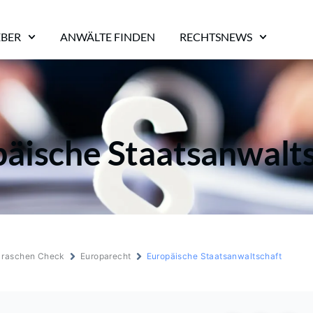
EBER
ANWÄLTE FINDEN
RECHTSNEWS
äische Staatsanwalt
m raschen Check
Europarecht
Europäische Staatsanwaltschaft