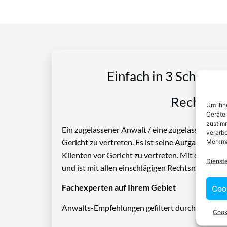
Einfach in 3 Schritte
Rechtspro
Um Ihne
Geräte
zustimm
Ein zugelassener Anwalt / eine zugelassen Anwäl
verarbe
Gericht zu vertreten. Es ist seine Aufgabe, Die
Merkma
Klienten vor Gericht zu vertreten. Mit diesem 
Dienst
und ist mit allen einschlägigen Rechtsnormen ve
Fachexperten auf Ihrem Gebiet
Coo
Anwalts-Empfehlungen gefiltert durch das Rech
Cook