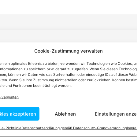
n einen Anwalt finden, der auf Ihr
Cookie-Zustimmung verwalten
blem spezialisiert ist
n ein optimales Erlebnis zu bieten, verwenden wir Technologien wie Cookies, 
informationen zu speichern bzw. darauf zuzugreifen. Wenn Sie diesen Technolog
en, können wir Daten wie das Surfverhalten oder eindeutige IDs auf dieser Web
tin ist dafür da, über Rechtsfragen zu beraten und Klienten vor
iten. Wenn Sie Ihre Zustimmung nicht erteilen oder zurückziehen, können besti
nstleistungen im Bereich der Rechtsberatung zu erbringen und
le und Funktionen beeinträchtigt werden.
Wissen kennt er alle relevanten Herausforderungen dieses Systems
e verwalten
rtraut.
kies akzeptieren
Ablehnen
Einstellungen anze
tEasy-Team -Best Choice der Anwälte in Österreich
ie-Richtlinie
Datenschutzerklärung gemäß Datenschutz-Grundverordnung
Impr