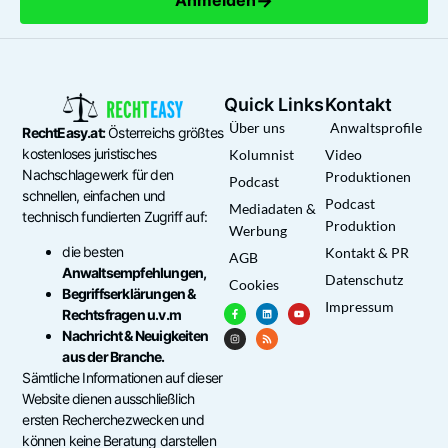
→
Anmelden
Quick Links
Kontakt
Über uns
Anwaltsprofile
RechtEasy.at:
Österreichs größtes
kostenloses juristisches
Kolumnist
Video
Nachschlagewerk für den
Produktionen
Podcast
schnellen, einfachen und
Podcast
Mediadaten &
technisch fundierten Zugriff auf:
Produktion
Werbung
die besten
Kontakt & PR
AGB
Anwaltsempfehlungen,
Datenschutz
Cookies
Begriffserklärungen &
Impressum
Rechtsfragen u.v.m
Nachricht & Neuigkeiten
aus der Branche.
Sämtliche Informationen auf dieser
Website dienen ausschließlich
ersten Recherchezwecken und
können keine Beratung darstellen