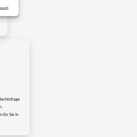
essum
Rechtsfrage
n
 für Sie in