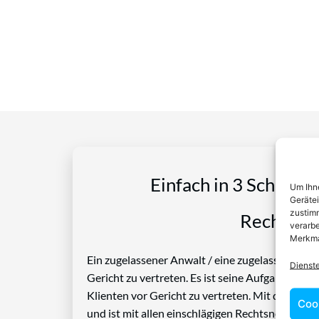
Einfach in 3 Schritte
Um Ihne
Geräte
zustimm
Rechtspro
verarbe
Merkma
Ein zugelassener Anwalt / eine zugelassen Anwäl
Dienst
Gericht zu vertreten. Es ist seine Aufgabe, Die
Klienten vor Gericht zu vertreten. Mit diesem 
Coo
und ist mit allen einschlägigen Rechtsnormen ve