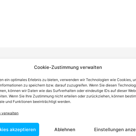
Cookie-Zustimmung verwalten
n einen Anwalt finden, der auf Ihr
n ein optimales Erlebnis zu bieten, verwenden wir Technologien wie Cookies, 
informationen zu speichern bzw. darauf zuzugreifen. Wenn Sie diesen Technolog
en, können wir Daten wie das Surfverhalten oder eindeutige IDs auf dieser Web
blem spezialisiert ist
iten. Wenn Sie Ihre Zustimmung nicht erteilen oder zurückziehen, können besti
le und Funktionen beeinträchtigt werden.
tin ist dafür da, über Rechtsfragen zu beraten und Klienten vor
e verwalten
nstleistungen im Bereich der Rechtsberatung zu erbringen und
Wissen kennt er alle relevanten Herausforderungen dieses Systems
kies akzeptieren
Ablehnen
Einstellungen anze
rtraut.