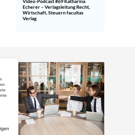
Video-Podcast #69 Katharina
Echerer – Verlagsleitung Recht,
Wirtschaft, Steuern facultas
Verlag
um
ien
site
mmte
igen