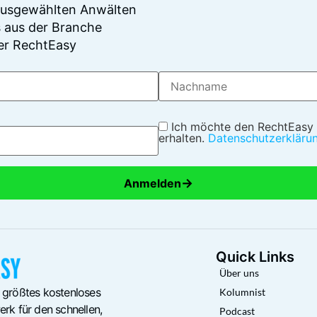
 ausgewählten Anwälten
 aus der Branche
er RechtEasy
Ich möchte den RechtEasy
erhalten.
Datenschutzerkläru
→
Anmelden
Quick Links
Über uns
 größtes kostenloses
Kolumnist
rk für den schnellen,
Podcast