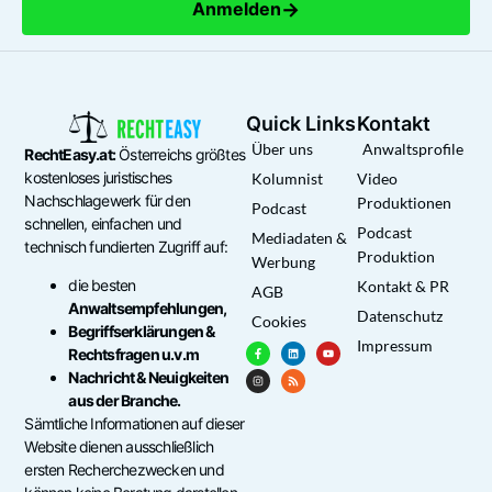
→
Anmelden
Quick Links
Kontakt
Über uns
Anwaltsprofile
RechtEasy.at:
Österreichs größtes
kostenloses juristisches
Kolumnist
Video
Nachschlagewerk für den
Produktionen
Podcast
schnellen, einfachen und
Podcast
Mediadaten &
technisch fundierten Zugriff auf:
Produktion
Werbung
die besten
Kontakt & PR
AGB
Anwaltsempfehlungen,
Datenschutz
Cookies
Begriffserklärungen &
Impressum
Rechtsfragen u.v.m
Nachricht & Neuigkeiten
aus der Branche.
Sämtliche Informationen auf dieser
Website dienen ausschließlich
ersten Recherchezwecken und