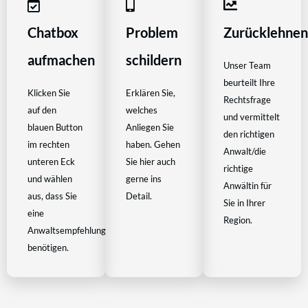
Chatbox
Problem
Zurücklehne
aufmachen
schildern
Unser Team
beurteilt Ihre
Klicken Sie
Erklären Sie,
Rechtsfrage
auf den
welches
und vermittelt
blauen Button
Anliegen Sie
den richtigen
im rechten
haben. Gehen
Anwalt/die
unteren Eck
Sie hier auch
richtige
und wählen
gerne ins
Anwältin für
aus, dass Sie
Detail.
Sie in Ihrer
eine
Region.
Anwaltsempfehlung
benötigen.