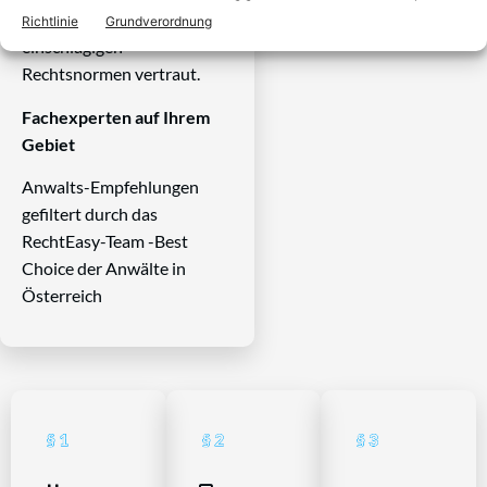
Systems und ist mit allen
Richtlinie
Grundverordnung
einschlägigen
Rechtsnormen vertraut.
Fachexperten auf Ihrem
Gebiet
Anwalts-Empfehlungen
gefiltert durch das
RechtEasy-Team -Best
Choice der Anwälte in
Österreich