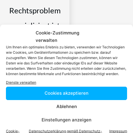
Rechtsproblem
spezialisiert ist
Cookie-Zustimmung
verwalten
Ein zugelassener Anwalt /
Um Ihnen ein optimales Erlebnis zu bieten, verwenden wir Technologien
eine zugelassen Anwältin ist
wie Cookies, um Geräteinformationen zu speichern bzw. darauf
dafür da, über Rechtsfragen
zuzugreifen. Wenn Sie diesen Technologien zustimmen, können wir
Daten wie das Surfverhalten oder eindeutige IDs auf dieser Website
zu beraten und Klienten vor
verarbeiten. Wenn Sie Ihre Zustimmung nicht erteilen oder zurückziehen,
Gericht zu vertreten. Es ist
können bestimmte Merkmale und Funktionen beeinträchtigt werden.
seine Aufgabe,
Dienste verwalten
Dienstleistungen im Bereich
Cookies akzeptieren
der Rechtsberatung zu
erbringen und Klienten vor
Ablehnen
Gericht zu vertreten. Mit
diesem Wissen kennt er alle
Einstellungen anzeigen
relevanten
Herausforderungen dieses
Cookie-
Datenschutzerklärung gemäß Datenschutz-
Impressum