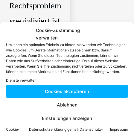
Rechtsproblem
spezialisiert ist
Cookie-Zustimmung
Ein zugelassener Anwalt /
verwalten
eine zugelassen Anwältin ist
Um Ihnen ein optimales Erlebnis zu bieten, verwenden wir Technologien
wie Cookies, um Geräteinformationen zu speichern bzw. darauf
dafür da, über Rechtsfragen
zuzugreifen. Wenn Sie diesen Technologien zustimmen, können wir
zu beraten und Klienten vor
Daten wie das Surfverhalten oder eindeutige IDs auf dieser Website
Gericht zu vertreten. Es ist
verarbeiten. Wenn Sie Ihre Zustimmung nicht erteilen oder zurückziehen,
können bestimmte Merkmale und Funktionen beeinträchtigt werden.
seine Aufgabe,
Dienste verwalten
Dienstleistungen im Bereich
der Rechtsberatung zu
Cookies akzeptieren
erbringen und Klienten vor
Gericht zu vertreten. Mit
Ablehnen
diesem Wissen kennt er alle
Einstellungen anzeigen
relevanten
Herausforderungen dieses
Cookie-
Datenschutzerklärung gemäß Datenschutz-
Impressum