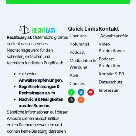
Quick Links
Kontakt
Über uns
Anwaltsprofile
RechtEasy.at:
Österreichs größtes
kostenloses juristisches
Kolumnist
Video
Nachschlagewerk für den
Produktionen
Podcast
schnellen, einfachen und
Podcast
Mediadaten &
technisch fundierten Zugriff auf:
Produktion
Werbung
die besten
Kontakt & PR
AGB
Anwaltsempfehlungen,
Datenschutz
Cookies
Begriffserklärungen &
Impressum
Rechtsfragen u.v.m
Nachricht & Neuigkeiten
aus der Branche.
Sämtliche Informationen auf dieser
Website dienen ausschließlich
ersten Recherchezwecken und
können keine Beratung darstellen