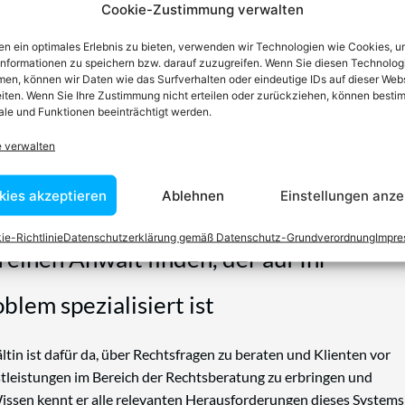
Cookie-Zustimmung verwalten
n ein optimales Erlebnis zu bieten, verwenden wir Technologien wie Cookies, 
informationen zu speichern bzw. darauf zuzugreifen. Wenn Sie diesen Technolog
en, können wir Daten wie das Surfverhalten oder eindeutige IDs auf dieser Web
iten. Wenn Sie Ihre Zustimmung nicht erteilen oder zurückziehen, können besti
le und Funktionen beeinträchtigt werden.
e verwalten
kies akzeptieren
Ablehnen
Einstellungen anze
ie-Richtlinie
Datenschutzerklärung gemäß Datenschutz-Grundverordnung
Impr
n einen Anwalt finden, der auf Ihr
blem spezialisiert ist
tin ist dafür da, über Rechtsfragen zu beraten und Klienten vor
nstleistungen im Bereich der Rechtsberatung zu erbringen und
Wissen kennt er alle relevanten Herausforderungen dieses Systems