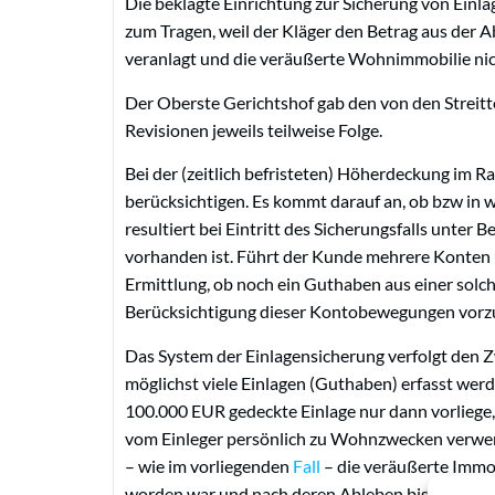
Die beklagte Einrichtung zur Sicherung von Ein
zum Tragen, weil der Kläger den Betrag aus der 
veranlagt und die veräußerte Wohnimmobilie nic
Der Oberste Gerichtshof gab den von den Streitt
Revisionen jeweils teilweise Folge.
Bei der (zeitlich befristeten) Höherdeckung im R
berücksichtigen. Es kommt darauf an, ob bzw in w
resultiert bei Eintritt des Sicherungsfalls unte
vorhanden ist. Führt der Kunde mehrere Konten 
Ermittlung, ob noch ein Guthaben aus einer solc
Berücksichtigung dieser Kontobewegungen vor
Das System der Einlagensicherung verfolgt den Z
möglichst viele Einlagen (Guthaben) erfasst werd
100.000 EUR gedeckte Einlage nur dann vorliege
vom Einleger persönlich zu Wohnzwecken verwen
– wie im vorliegenden
Fall
– die veräußerte Immo
worden war und nach deren Ableben bis zur Verä