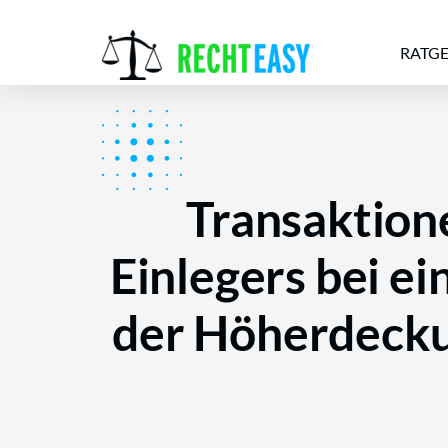
RATG
Alle
Anwälte
Ratgeber
News
Transaktion
Einlegers bei e
der Höherdecku