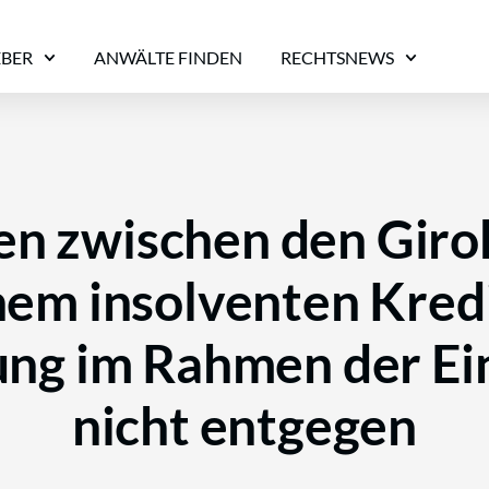
EBER
ANWÄLTE FINDEN
RECHTSNEWS
en zwischen den Giro
inem insolventen Kredi
ng im Rahmen der Ei
nicht entgegen