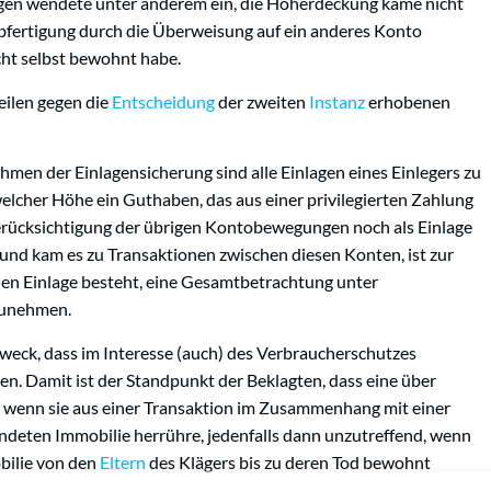
lagen wendete unter anderem ein, die Höherdeckung käme nicht
Abfertigung durch die Überweisung auf ein anderes Konto
ht selbst bewohnt habe.
eilen gegen die
Entscheidung
der zweiten
Instanz
erhobenen
ahmen der Einlagensicherung sind alle Einlagen eines Einlegers zu
elcher Höhe ein Guthaben, das aus einer privilegierten Zahlung
r Berücksichtigung der übrigen Kontobewegungen noch als Einlage
und kam es zu Transaktionen zwischen diesen Konten, ist zur
hen Einlage besteht, eine Gesamtbetrachtung unter
zunehmen.
weck, dass im Interesse (auch) des Verbraucherschutzes
en. Damit ist der Standpunkt der Beklagten, dass eine über
, wenn sie aus einer Transaktion im Zusammenhang mit einer
deten Immobilie herrühre, jedenfalls dann unzutreffend, wenn
bilie von den
Eltern
des Klägers bis zu deren Tod bewohnt
ußerung durch den Kläger als deren
Erben
leer gestanden ist.