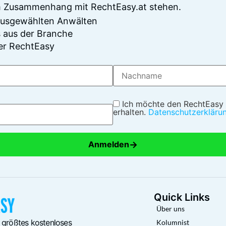
im Zusammenhang mit RechtEasy.at stehen.
 ausgewählten Anwälten
 aus der Branche
er RechtEasy
Ich möchte den RechtEasy
erhalten.
Datenschutzerkläru
→
Anmelden
Quick Links
Über uns
 größtes kostenloses
Kolumnist