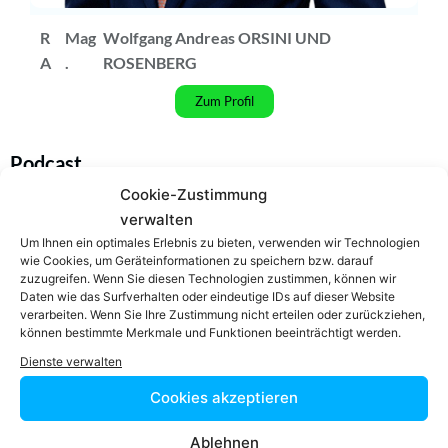
R
Mag
Wolfgang Andreas ORSINI UND
A
.
ROSENBERG
Zum Profil
Podcast
Cookie-Zustimmung
verwalten
Um Ihnen ein optimales Erlebnis zu bieten, verwenden wir Technologien
wie Cookies, um Geräteinformationen zu speichern bzw. darauf
Video-Podcast #69 Katharina Echerer – Verlagsleitung
zuzugreifen. Wenn Sie diesen Technologien zustimmen, können wir
Recht, Wirtschaft, Steuern facultas Verlag
Daten wie das Surfverhalten oder eindeutige IDs auf dieser Website
verarbeiten. Wenn Sie Ihre Zustimmung nicht erteilen oder zurückziehen,
können bestimmte Merkmale und Funktionen beeinträchtigt werden.
Dienste verwalten
Cookies akzeptieren
Einfach in 3
Ablehnen