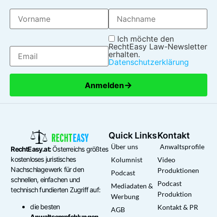
Ich möchte den
RechtEasy Law-Newsletter
erhalten.
Datenschutzerklärung
→
Anmelden
Quick Links
Kontakt
Über uns
Anwaltsprofile
RechtEasy.at:
Österreichs größtes
kostenloses juristisches
Kolumnist
Video
Nachschlagewerk für den
Produktionen
Podcast
schnellen, einfachen und
Podcast
Mediadaten &
technisch fundierten Zugriff auf:
Produktion
Werbung
die besten
Kontakt & PR
AGB
Anwaltsempfehlungen,