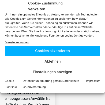
Cookie-Zustimmung
verwalten
Um Ihnen ein optimales Erlebnis zu bieten, verwenden wir Technologien
Einfach in 3
wie Cookies, um Geräteinformationen zu speichern bzw. darauf
zuzugreifen. Wenn Sie diesen Technologien zustimmen, können wir
Daten wie das Surfverhalten oder eindeutige IDs auf dieser Website
Schritten einen
verarbeiten. Wenn Sie Ihre Zustimmung nicht erteilen oder zurückziehen,
können bestimmte Merkmale und Funktionen beeinträchtigt werden.
Anwalt finden,
Dienste verwalten
Cookies akzeptieren
der auf Ihr
Ablehnen
Rechtsproblem
Einstellungen anzeigen
spezialisiert ist
Cookie-
Datenschutzerklärung gemäß Datenschutz-
Impressum
Richtlinie
Grundverordnung
Ein zugelassener Anwalt /
eine zugelassen Anwältin ist
dafür da, über Rechtsfragen