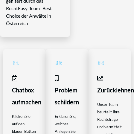
gefiltert durch das
RechtEasy-Team -Best
Choice der Anwälte in
Österreich
Chatbox
Problem
Zurücklehne
aufmachen
schildern
Unser Team
beurteilt Ihre
Klicken Sie
Erklären Sie,
Rechtsfrage
auf den
welches
und vermittelt
blauen Button
Anliegen Sie