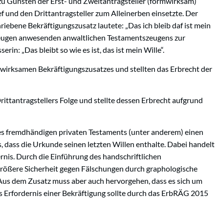
e zu Gunsten der Erst- und Zweitantragsteller (formwirksam)
f und den Drittantragsteller zum Alleinerben einsetzte. Der
riebene Bekräftigungszusatz lautete: „Das ich bleib daf ist mein
 Zeugen anwesenden anwaltlichen Testamentszeugens zur
in: „Das bleibt so wie es ist, das ist mein Wille“.
 wirksamen Bekräftigungszusatzes und stellten das Erbrecht der
rittantragstellers Folge und stellte dessen Erbrecht aufgrund
nes fremdhändigen privaten Testaments (unter anderem) einen
 dass die Urkunde seinen letzten Willen enthalte. Dabei handelt
ernis. Durch die Einführung des handschriftlichen
größere Sicherheit gegen Fälschungen durch graphologische
us dem Zusatz muss aber auch hervorgehen, dass es sich um
as Erfordernis einer Bekräftigung sollte durch das ErbRÄG 2015