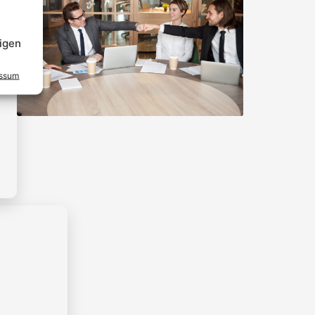
igen
essum