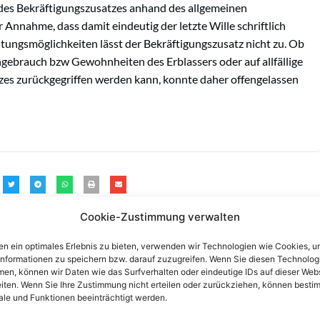
des Bekräftigungszusatzes anhand des allgemeinen
Annahme, dass damit eindeutig der letzte Wille schriftlich
utungsmöglichkeiten lässt der Bekräftigungszusatz nicht zu. Ob
hgebrauch bzw Gewohnheiten des Erblassers oder auf allfällige
zes zurückgegriffen werden kann, konnte daher offengelassen
Cookie-Zustimmung verwalten
n ein optimales Erlebnis zu bieten, verwenden wir Technologien wie Cookies, 
informationen zu speichern bzw. darauf zuzugreifen. Wenn Sie diesen Technolog
en, können wir Daten wie das Surfverhalten oder eindeutige IDs auf dieser Web
iten. Wenn Sie Ihre Zustimmung nicht erteilen oder zurückziehen, können besti
le und Funktionen beeinträchtigt werden.
n einen Anwalt finden, der auf Ihr