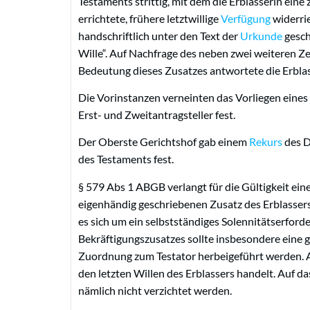
Testaments strittig, mit dem die Erblasserin ein
errichtete, frühere letztwillige
Verfügung
widerrie
handschriftlich unter den Text der
Urkunde
gesch
Wille“. Auf Nachfrage des neben zwei weiteren
Bedeutung dieses Zusatzes antwortete die Erblasser
Die Vorinstanzen verneinten das Vorliegen eines
Erst- und Zweitantragsteller fest.
Der Oberste Gerichtshof gab einem
Rekurs
des D
des Testaments fest.
§ 579 Abs 1 ABGB verlangt für die Gültigkeit ei
eigenhändig geschriebenen Zusatz des Erblassers,
es sich um ein selbstständiges Solennitätserford
Bekräftigungszusatzes sollte insbesondere eine 
Zuordnung zum Testator herbeigeführt werden. A
den letzten Willen des Erblassers handelt. Auf d
nämlich nicht verzichtet werden.