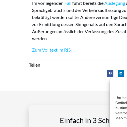
Im vorliegenden
Fall
führt bereits die
Auslegung
Sprachgebrauchs und der Verkehrsauffassung zur 
bekräftigt werden sollte. Andere vernünftige De
zur Ermittlung dessen Sinngehalts auf den Sprac
Äußerungen anlässlich der Verfassung des Zusat
werden.
Zum Volltext im RIS.
Teilen
Um Ihne
Geräte
zustimm
verarbe
Merkma
Einfach in 3 Schritte