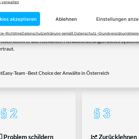
e verwalten
blem spezialisiert ist
kies akzeptieren
Ablehnen
Einstellungen anze
tin ist dafür da, über Rechtsfragen zu beraten und Klienten vor
nstleistungen im Bereich der Rechtsberatung zu erbringen und
ie-Richtlinie
Datenschutzerklärung gemäß Datenschutz-Grundverordnung
Impr
Wissen kennt er alle relevanten Herausforderungen dieses Systems
rtraut.
tEasy-Team -Best Choice der Anwälte in Österreich
Problem schildern
Zurücklehnen