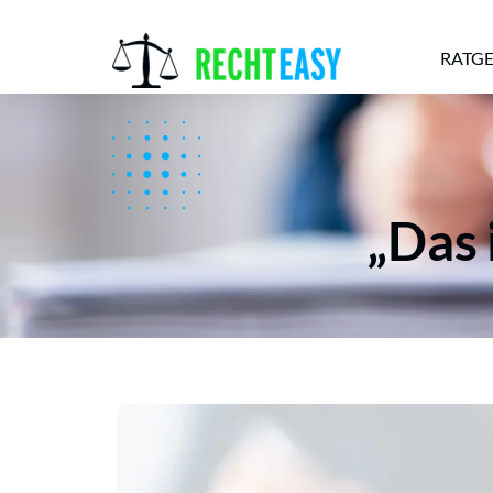
RATG
Alle
Anwälte
Ratgeber
News
„Das 