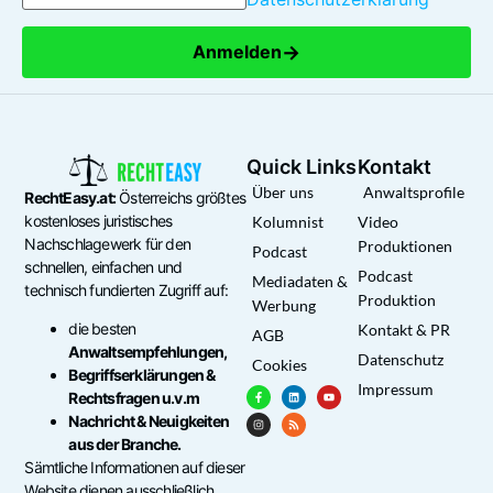
→
Anmelden
Quick Links
Kontakt
Über uns
Anwaltsprofile
RechtEasy.at:
Österreichs größtes
kostenloses juristisches
Kolumnist
Video
Nachschlagewerk für den
Produktionen
Podcast
schnellen, einfachen und
Podcast
Mediadaten &
technisch fundierten Zugriff auf:
Produktion
Werbung
die besten
Kontakt & PR
AGB
Anwaltsempfehlungen,
Datenschutz
Cookies
Begriffserklärungen &
Impressum
Rechtsfragen u.v.m
Nachricht & Neuigkeiten
aus der Branche.
Sämtliche Informationen auf dieser
Website dienen ausschließlich