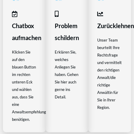
Chatbox
Problem
Zurücklehne
aufmachen
schildern
Unser Team
beurteilt Ihre
Klicken Sie
Erklären Sie,
Rechtsfrage
auf den
welches
und vermittelt
blauen Button
Anliegen Sie
den richtigen
im rechten
haben. Gehen
Anwalt/die
unteren Eck
Sie hier auch
richtige
und wählen
gerne ins
Anwältin für
aus, dass Sie
Detail.
Sie in Ihrer
eine
Region.
Anwaltsempfehlung
benötigen.