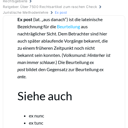
Rechtsgebiete
Ratgeber: Über 7500 Rechtsartikel zum raschen Check
Juristische Methodenlehre
Ex post
Ex post
(lat. „aus danach“) ist die lateinische
Bezeichnung für die
Beurteilung
aus
nachträglicher Sicht. Dem Betrachter sind hier
auch später ablaufende Vorgänge bekannt, die
zu einem früheren Zeitpunkt noch nicht
bekannt sein konnten. (Volksmund:
Hinterher ist
man immer schlauer.
) Die Beurteilung
ex
post
bildet den Gegensatz zur Beurteilung
ex
ante
.
Siehe auch
ex nunc
ex tunc