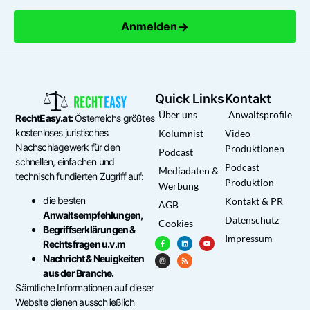
→
Anmelden
Quick Links
Kontakt
Über uns
Anwaltsprofile
RechtEasy.at:
Österreichs größtes
kostenloses juristisches
Kolumnist
Video
Nachschlagewerk für den
Produktionen
Podcast
schnellen, einfachen und
Podcast
Mediadaten &
technisch fundierten Zugriff auf:
Produktion
Werbung
die besten
Kontakt & PR
AGB
Anwaltsempfehlungen,
Datenschutz
Cookies
Begriffserklärungen &
Impressum
Rechtsfragen u.v.m
Nachricht & Neuigkeiten
aus der Branche.
Sämtliche Informationen auf dieser
Website dienen ausschließlich