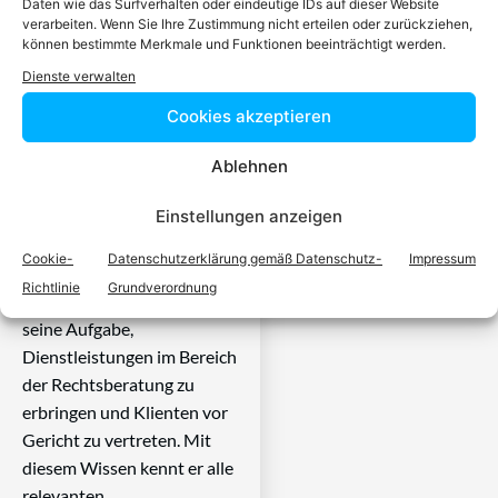
Daten wie das Surfverhalten oder eindeutige IDs auf dieser Website
der auf Ihr
verarbeiten. Wenn Sie Ihre Zustimmung nicht erteilen oder zurückziehen,
können bestimmte Merkmale und Funktionen beeinträchtigt werden.
Rechtsproblem
Dienste verwalten
Cookies akzeptieren
spezialisiert ist
Ablehnen
Ein zugelassener Anwalt /
Einstellungen anzeigen
eine zugelassen Anwältin ist
dafür da, über Rechtsfragen
Cookie-
Datenschutzerklärung gemäß Datenschutz-
Impressum
zu beraten und Klienten vor
Richtlinie
Grundverordnung
Gericht zu vertreten. Es ist
seine Aufgabe,
Dienstleistungen im Bereich
der Rechtsberatung zu
erbringen und Klienten vor
Gericht zu vertreten. Mit
diesem Wissen kennt er alle
relevanten