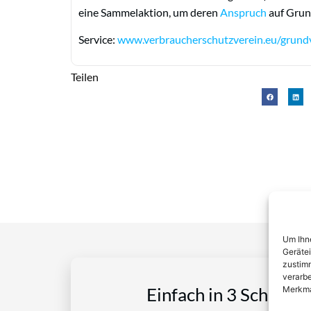
eine Sammelaktion, um deren
Anspruch
auf Grun
Service:
www.verbraucherschutzverein.eu/grund
Teilen
Um Ihne
Geräte
zustimm
verarbe
Merkma
Einfach in 3 Schritte