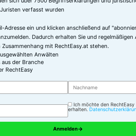
en sich über 7500 Begriffserklärungen und juristisch
Juristen verfasst wurden
il-Adresse ein und klicken anschließend auf "abonnier
anzumelden. Dadurch erhalten Sie und regelmäßigen 
im Zusammenhang mit RechtEasy.at stehen.
 ausgewählten Anwälten
 aus der Branche
er RechtEasy
Ich möchte den RechtEasy
erhalten.
Datenschutzerkläru
→
Anmelden