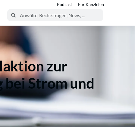
Podcast
Für Kanzleien
aktion zur
 bei Strom und