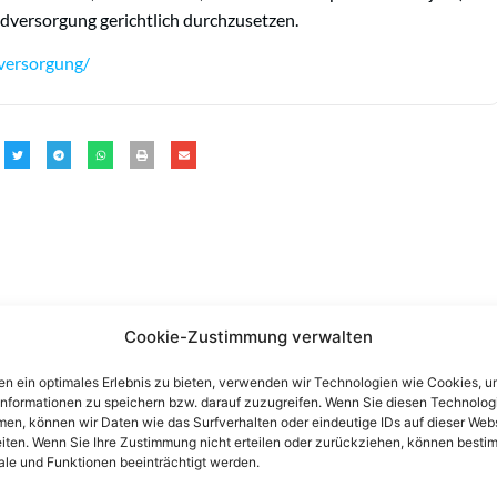
dversorgung gerichtlich durchzusetzen.
versorgung/
Cookie-Zustimmung verwalten
n ein optimales Erlebnis zu bieten, verwenden wir Technologien wie Cookies, 
informationen zu speichern bzw. darauf zuzugreifen. Wenn Sie diesen Technolog
en, können wir Daten wie das Surfverhalten oder eindeutige IDs auf dieser Web
iten. Wenn Sie Ihre Zustimmung nicht erteilen oder zurückziehen, können besti
le und Funktionen beeinträchtigt werden.
n einen Anwalt finden, der auf Ihr