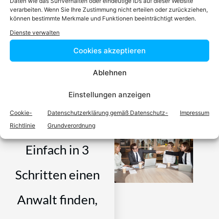
Daten wie das Surfverhalten oder eindeutige IDs auf dieser Website
verarbeiten. Wenn Sie Ihre Zustimmung nicht erteilen oder zurückziehen,
können bestimmte Merkmale und Funktionen beeinträchtigt werden.
Dienste verwalten
Cookies akzeptieren
Video-Podcast #69 Katharina Echerer – Verlagsleitung
Ablehnen
Recht, Wirtschaft, Steuern facultas Verlag
Einstellungen anzeigen
Cookie-
Datenschutzerklärung gemäß Datenschutz-
Impressum
Richtlinie
Grundverordnung
Einfach in 3
Schritten einen
Anwalt finden,