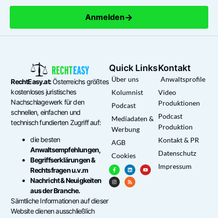
→
Anmelden
Quick Links
Kontakt
Über uns
Anwaltsprofile
RechtEasy.at:
Österreichs größtes
kostenloses juristisches
Kolumnist
Video
Nachschlagewerk für den
Produktionen
Podcast
schnellen, einfachen und
Podcast
Mediadaten &
technisch fundierten Zugriff auf:
Produktion
Werbung
die besten
Kontakt & PR
AGB
Anwaltsempfehlungen,
Datenschutz
Cookies
Begriffserklärungen &
Impressum
Rechtsfragen u.v.m
Nachricht & Neuigkeiten
aus der Branche.
Sämtliche Informationen auf dieser
Website dienen ausschließlich