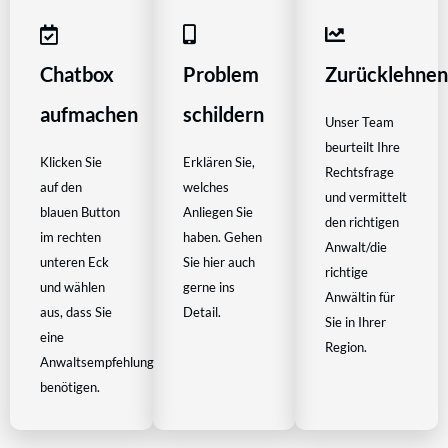
Chatbox
Problem
Zurücklehne
aufmachen
schildern
Unser Team
beurteilt Ihre
Klicken Sie
Erklären Sie,
Rechtsfrage
auf den
welches
und vermittelt
blauen Button
Anliegen Sie
den richtigen
im rechten
haben. Gehen
Anwalt/die
unteren Eck
Sie hier auch
richtige
und wählen
gerne ins
Anwältin für
aus, dass Sie
Detail.
Sie in Ihrer
eine
Region.
Anwaltsempfehlung
benötigen.