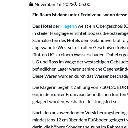
November 16, 2023
05:00
Ein Raum ist dann unter Erdniveau, wenn desse
Das Hotel der
Klägerin
weist ein Obergeschoß (OG
in steiler Hanglage errichtet, sodass die ostseit
Schmalseiten des Hotels dem Geländeverlauf fol
abgewandte Westseite in allen Geschoßen freist
fünften UG zu einem Wasserschaden. Dabei ergoss
UG und floss im Wege der westseitigen Gebäude
befindlichen Lager waren zahlreiche Gegenstände
Diese Waren wurden durch das Wasser beschädig
Die Klägerin begehrt Zahlung von 7.304,20 EUR 
ein, in dem unter Erdniveau befindlichen fünft
gelagert worden, weshalb er leistungsfrei sei.
Nach den anzuwendenden Versicherungsbedingun
mindestens 12 cm über dem Fußboden gelagert wer
darin, die höhere Schadensneigung im Rahmen ein