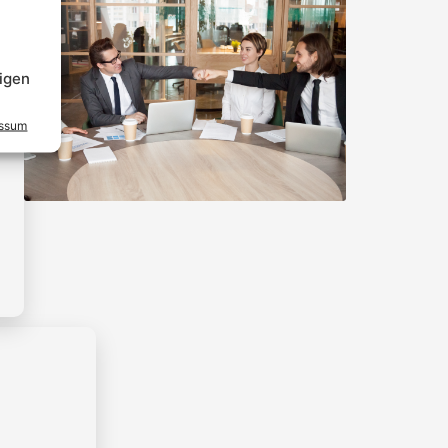
igen
essum