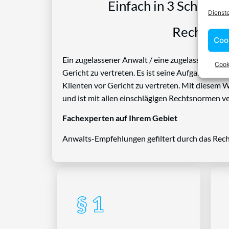
Einfach in 3 Schritte
Dienst
Rechtspro
Coo
Ein zugelassener Anwalt / eine zugelassen Anwäl
Cook
Gericht zu vertreten. Es ist seine Aufgabe, Die
Klienten vor Gericht zu vertreten. Mit diesem 
und ist mit allen einschlägigen Rechtsnormen ve
Fachexperten auf Ihrem Gebiet
Anwalts-Empfehlungen gefiltert durch das Rech