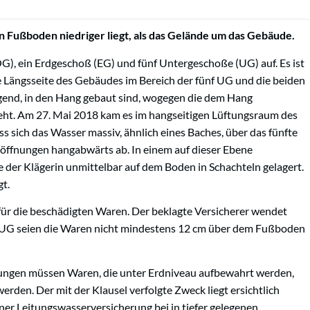
n Fußboden niedriger liegt, als das Gelände um das Gebäude.
), ein Erdgeschoß (EG) und fünf Untergeschoße (UG) auf. Es ist
ige Längsseite des Gebäudes im Bereich der fünf UG und die beiden
gend, in den Hang gebaut sind, wogegen die dem Hang
eht. Am 27. Mai 2018 kam es im hangseitigen Lüftungsraum des
 sich das Wasser massiv, ähnlich eines Baches, über das fünfte
öffnungen hangabwärts ab. In einem auf dieser Ebene
 der Klägerin unmittelbar auf dem Boden in Schachteln gelagert.
t.
für die beschädigten Waren. Der beklagte Versicherer wendet
en UG seien die Waren nicht mindestens 12 cm über dem Fußboden
gen müssen Waren, die unter Erdniveau aufbewahrt werden,
den. Der mit der Klausel verfolgte Zweck liegt ersichtlich
er Leitungswasserversicherung bei in tiefer gelegenen