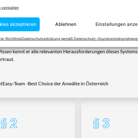
n einen Anwalt finden, der auf Ihr
e verwalten
blem spezialisiert ist
kies akzeptieren
Ablehnen
Einstellungen anze
tin ist dafür da, über Rechtsfragen zu beraten und Klienten vor
ie-Richtlinie
Datenschutzerklärung gemäß Datenschutz-Grundverordnung
Impr
nstleistungen im Bereich der Rechtsberatung zu erbringen und
Wissen kennt er alle relevanten Herausforderungen dieses Systems
rtraut.
tEasy-Team -Best Choice der Anwälte in Österreich