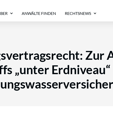
EBER
ANWÄLTE FINDEN
RECHTSNEWS
svertragsrecht: Zur 
ffs „unter Erdniveau“ 
tungswasserversiche