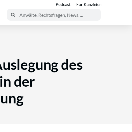
Podcast
Für Kanzleien
Auslegung des
in der
rung