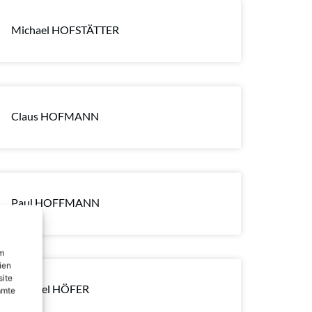
Michael HOFSTÄTTER
Claus HOFMANN
Paul HOFFMANN
um
ien
site
Raphael HÖFER
mmte