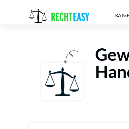
RATG
Gew
Alle
Anwälte
Ratgeber
News
Han