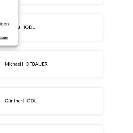
igen
Isabella HÖDL
essum
Michael HOFBAUER
Günther HÖDL