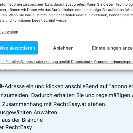
informationen zu speichern bzw. darauf zuzugreifen. Wenn Sie diesen Technolog
en, können wir Daten wie das Surfverhalten oder eindeutige IDs auf dieser Web
iten. Wenn Sie Ihre Zustimmung nicht erteilen oder zurückziehen, können besti
le und Funktionen beeinträchtigt werden.
e verwalten
 zum Newsletter anm
kies akzeptieren
Ablehnen
Einstellungen anze
en sich über 7500 Begriffserklärungen und juristisch
ie-Richtlinie
Datenschutzerklärung gemäß Datenschutz-Grundverordnung
Impr
Juristen verfasst wurden
il-Adresse ein und klicken anschließend auf "abonnier
anzumelden. Dadurch erhalten Sie und regelmäßigen 
im Zusammenhang mit RechtEasy.at stehen.
 ausgewählten Anwälten
 aus der Branche
er RechtEasy