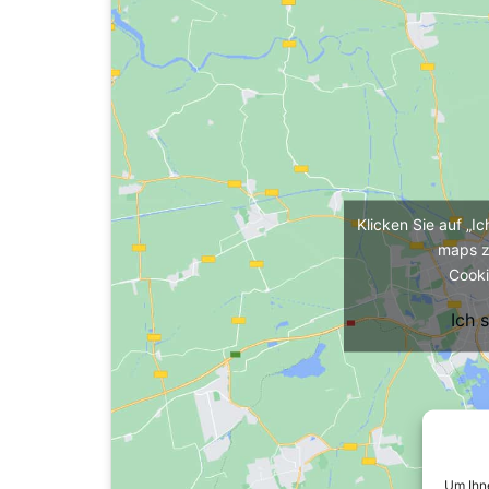
Klicken Sie auf „I
maps z
Cooki
Ich 
Um Ihne