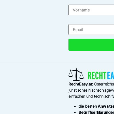
RechtEasy.at:
Österreichs
juristisches Nachschlagewe
einfachen und technisch fu
die besten
Anwalts
Begriffserklärunge