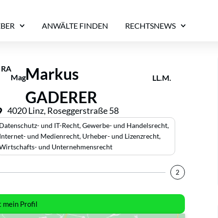
EBER
ANWÄLTE FINDEN
RECHTSNEWS
RA
Markus
Mag
LL.M.
GADERER
4020 Linz, Roseggerstraße 58
Datenschutz- und IT-Recht
,
Gewerbe- und Handelsrecht
,
Internet- und Medienrecht
,
Urheber- und Lizenzrecht
,
Wirtschafts- und Unternehmensrecht
2
t mein Profil