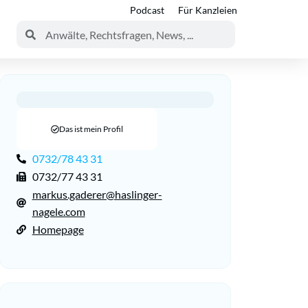
Podcast
Für Kanzleien
Das ist mein Profil
0732/78 43 31
0732/77 43 31
markus.gaderer@haslinger-
nagele.com
Homepage