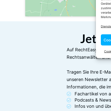
Geräte
zustimm
verarbe
Merkma
Dienst
Jetzt
Coo
Auf RechtEasy befind
Cook
Rechtsanwälten und 
Tragen Sie Ihre E-Ma
unseren Newsletter 
Informationen, die 
Fachartikel von
Podcasts & News
Infos von und üb