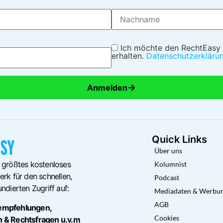
Ich möchte den RechtEasy
erhalten.
Datenschutzerkläru
→
Anmelden
Quick Links
Über uns
 größtes kostenloses
Kolumnist
rk für den schnellen,
Podcast
ndierten Zugriff auf:
Mediadaten & Werbu
AGB
empfehlungen,
Cookies
n & Rechtsfragen u.v.m