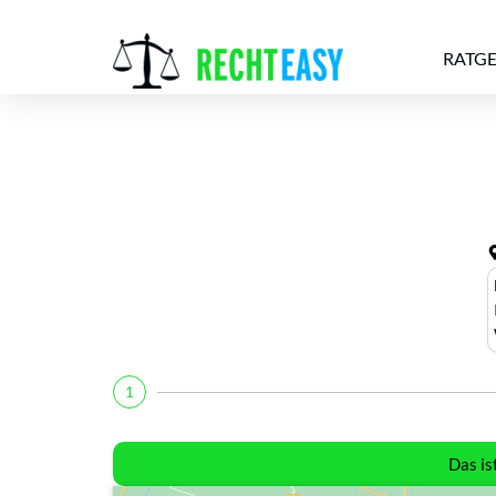
RATG
Alle
Anwälte
Ratgeber
News
1
Das is