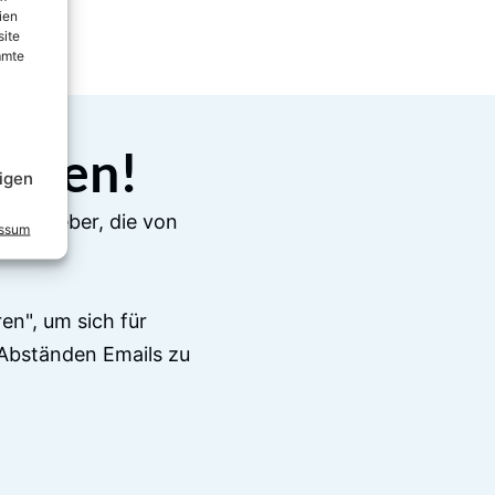
ien
site
mmte
elden!
igen
e Ratgeber, die von
essum
en", um sich für
Abständen Emails zu