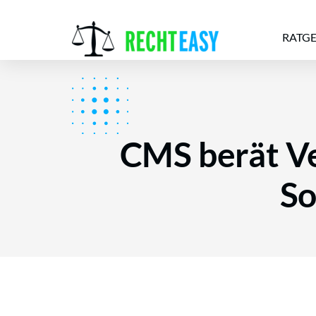
RATG
Alle
Anwälte
Ratgeber
News
CMS berät V
So