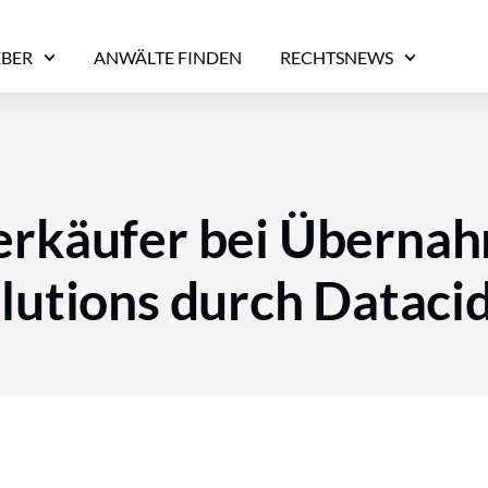
EBER
ANWÄLTE FINDEN
RECHTSNEWS
erkäufer bei Überna
lutions durch Dataci