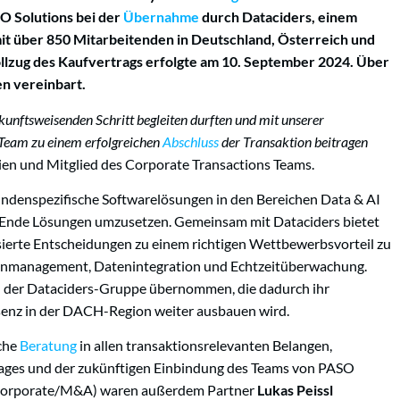
O Solutions bei der
Übernahme
durch Dataciders, einem
mit über 850 Mitarbeitenden in Deutschland, Österreich und
ollzug des Kaufvertrags erfolgte am 10. September 2024. Über
en vereinbart.
ukunftsweisenden Schritt begleiten durften und mit unserer
n Team zu einem erfolgreichen
Abschluss
der Transaktion beitragen
Wien und Mitglied des Corporate Transactions Teams.
 kundenspezifische Softwarelösungen in den Bereichen Data & AI
-Ende Lösungen umzusetzen. Gemeinsam mit Dataciders bietet
rte Entscheidungen zu einem richtigen Wettbewerbsvorteil zu
enmanagement, Datenintegration und Echtzeitüberwachung.
n der Dataciders-Gruppe übernommen, die dadurch ihr
senz in der DACH-Region weiter ausbauen wird.
iche
Beratung
in allen transaktionsrelevanten Belangen,
rages und der zukünftigen Einbindung des Teams von PASO
orporate/M&A) waren außerdem Partner
Lukas Peissl