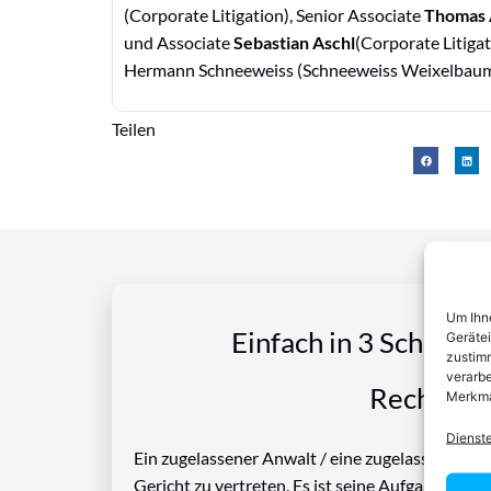
(Corporate Litigation), Senior Associate
Thomas 
und Associate
Sebastian Aschl
(Corporate Litigat
Hermann Schneeweiss (Schneeweiss Weixelbaum
Teilen
Um Ihne
Einfach in 3 Schritte
Geräte
zustimm
verarbe
Rechtspro
Merkma
Dienst
Ein zugelassener Anwalt / eine zugelassen Anwäl
Gericht zu vertreten. Es ist seine Aufgabe, Die