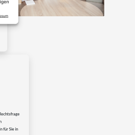
igen
essum
Rechtsfrage
n
 für Sie in