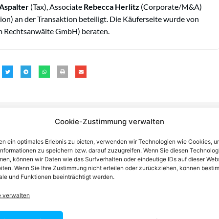
Aspalter
(Tax), Associate
Rebecca Herlitz
(Corporate/M&A)
ion) an der Transaktion beteiligt. Die Käuferseite wurde von
 Rechtsanwälte GmbH) beraten.
Cookie-Zustimmung verwalten
n ein optimales Erlebnis zu bieten, verwenden wir Technologien wie Cookies, 
n einen Anwalt finden, der auf Ihr
informationen zu speichern bzw. darauf zuzugreifen. Wenn Sie diesen Technolog
en, können wir Daten wie das Surfverhalten oder eindeutige IDs auf dieser Web
iten. Wenn Sie Ihre Zustimmung nicht erteilen oder zurückziehen, können besti
blem spezialisiert ist
le und Funktionen beeinträchtigt werden.
e verwalten
tin ist dafür da, über Rechtsfragen zu beraten und Klienten vor
nstleistungen im Bereich der Rechtsberatung zu erbringen und