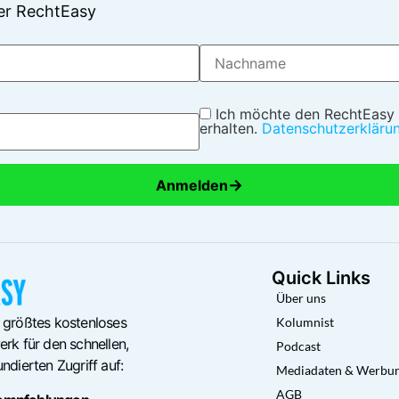
er RechtEasy
Ich möchte den RechtEasy
erhalten.
Datenschutzerkläru
→
Anmelden
Quick Links
Über uns
 größtes kostenloses
Kolumnist
rk für den schnellen,
Podcast
ndierten Zugriff auf:
Mediadaten & Werbu
AGB