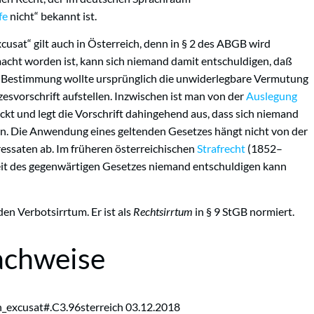
fe
nicht“ bekannt ist.
xcusat“ gilt auch in Österreich, denn in § 2 des ABGB wird
macht worden ist, kann sich niemand damit entschuldigen, daß
e Bestimmung wollte ursprünglich die unwiderlegbare Vermutung
svorschrift aufstellen.
Inzwischen ist man von der
Auslegung
ckt und legt die Vorschrift dahingehend aus, dass sich niemand
n.
Die Anwendung eines geltenden Gesetzes hängt nicht von der
essaten ab.
Im früheren österreichischen
Strafrecht
(1852–
heit des gegenwärtigen Gesetzes niemand entschuldigen kann
en Verbotsirrtum. Er ist als
Rechtsirrtum
in
§ 9
StGB normiert.
achweise
on_excusat#.C3.96sterreich 03.12.2018