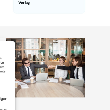
Verlag
um
ien
site
mmte
igen
essum