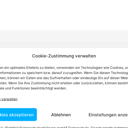
Cookie-Zustimmung verwalten
n einen Anwalt finden, der auf Ihr
n ein optimales Erlebnis zu bieten, verwenden wir Technologien wie Cookies, 
blem spezialisiert ist
informationen zu speichern bzw. darauf zuzugreifen. Wenn Sie diesen Technolog
en, können wir Daten wie das Surfverhalten oder eindeutige IDs auf dieser Web
iten. Wenn Sie Ihre Zustimmung nicht erteilen oder zurückziehen, können besti
le und Funktionen beeinträchtigt werden.
tin ist dafür da, über Rechtsfragen zu beraten und Klienten vor
nstleistungen im Bereich der Rechtsberatung zu erbringen und
e verwalten
Wissen kennt er alle relevanten Herausforderungen dieses Systems
rtraut.
kies akzeptieren
Ablehnen
Einstellungen anze
ie-Richtlinie
Datenschutzerklärung gemäß Datenschutz-Grundverordnung
Impr