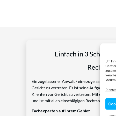
Einfach in 3 Schritte
Um Ihne
Rechtspro
Geräte
zustimm
verarbe
Merkma
Ein zugelassener Anwalt / eine zugelassen Anwäl
Gericht zu vertreten. Es ist seine Aufgabe, Die
Dienst
Klienten vor Gericht zu vertreten. Mit diesem 
und ist mit allen einschlägigen Rechtsnormen ve
Coo
Fachexperten auf Ihrem Gebiet
Cook