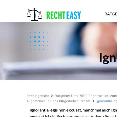
RATG
Alle
Anwälte
Ratgeber
News
Ign
Rechtsgebiete
Ratgeber: Über 7500 Rechtsartikel zu
Allgemeiner Teil des Bürgerlichen Rechts
Ignorantia le
Ignorantia legis non excusat
, manchmal auch
Ign
excusat
ist ein Rechtsgrundsatz aus dem römisc