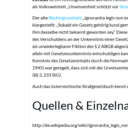
als Volksweisheit „Unwissenheit schützt vor
Stra
Der alte
Rechtsgrundsatz
„ignorantia legis non e
klargestellt: „Sobald ein Gesetz gehörig kund ge
ihm dasselbe nicht bekannt geworden sey.“ Dies
des Verschuldens an der Unkenntnis einer Gesetze
als unwiderlegbarer Fiktion des § 2 ABGB abgerü
allein mit Gesetzesunkenntnis entschuldigen kan
Kenntnis des Gesetzesinhalts durch die Normadr
1945) war geregelt, dass sich mit der Unwissen
(§§ 3, 233 StG).
Auch das österreichische Strafgesetzbuch kennt d
Quellen & Einzeln
http://de.wikipedia.org/wiki/Ignorantia_legis_n