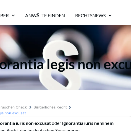
EBER
ANWÄLTE FINDEN
RECHTSNEWS
orantia legis non exc
m raschen Check
Bürgerliches Recht
gis non excusat
orantia iuris non excusat
oder
Ignorantia iuris neminem
hen Recht, der im deutschen Sprachraum