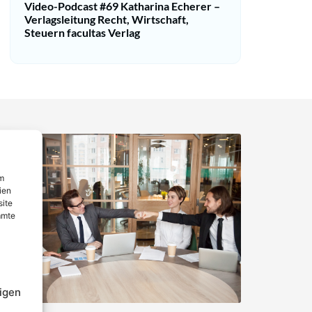
Video-Podcast #69 Katharina Echerer –
Verlagsleitung Recht, Wirtschaft,
Steuern facultas Verlag
um
ien
site
mmte
igen