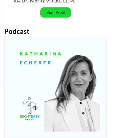
RA
Dr.
Moritz VÖLKL
LL.M.
Zum Profil
Podcast