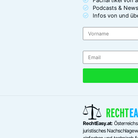
Fachartikel von
Podcasts & News
Infos von und üb
RechtEasy.at:
Österreichs
juristisches Nachschlagewe
einfachen und technisch fu