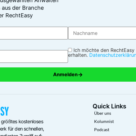
 ausgewählten Anwälten
 aus der Branche
er RechtEasy
Ich möchte den RechtEasy
erhalten.
Datenschutzerkläru
→
Anmelden
Quick Links
Über uns
 größtes kostenloses
Kolumnist
rk für den schnellen,
Podcast
ndierten Zugriff auf: