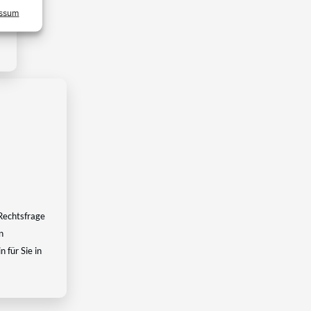
essum
Rechtsfrage
n
 für Sie in