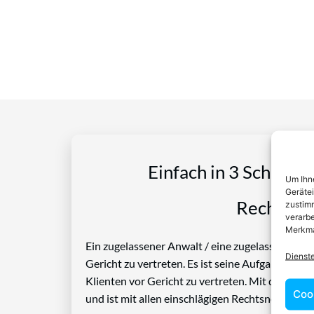
Einfach in 3 Schritte
Um Ihne
Geräte
Rechtspro
zustimm
verarbe
Merkma
Ein zugelassener Anwalt / eine zugelassen Anwäl
Dienst
Gericht zu vertreten. Es ist seine Aufgabe, Die
Klienten vor Gericht zu vertreten. Mit diesem 
Coo
und ist mit allen einschlägigen Rechtsnormen ve