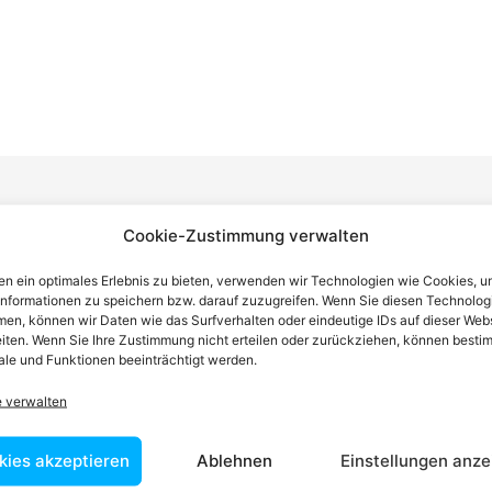
Cookie-Zustimmung verwalten
n einen Anwalt finden, der auf Ihr
n ein optimales Erlebnis zu bieten, verwenden wir Technologien wie Cookies, 
informationen zu speichern bzw. darauf zuzugreifen. Wenn Sie diesen Technolog
blem spezialisiert ist
en, können wir Daten wie das Surfverhalten oder eindeutige IDs auf dieser Web
iten. Wenn Sie Ihre Zustimmung nicht erteilen oder zurückziehen, können besti
le und Funktionen beeinträchtigt werden.
tin ist dafür da, über Rechtsfragen zu beraten und Klienten vor
e verwalten
nstleistungen im Bereich der Rechtsberatung zu erbringen und
Wissen kennt er alle relevanten Herausforderungen dieses Systems
kies akzeptieren
Ablehnen
Einstellungen anze
rtraut.