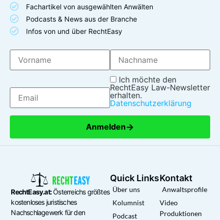
Fachartikel von ausgewählten Anwälten
Podcasts & News aus der Branche
Infos von und über RechtEasy
Ich möchte den
RechtEasy Law-Newsletter
erhalten.
Datenschutzerklärung
→
Anmelden
Quick Links
Kontakt
Über uns
Anwaltsprofile
RechtEasy.at:
Österreichs größtes
kostenloses juristisches
Kolumnist
Video
Nachschlagewerk für den
Produktionen
Podcast