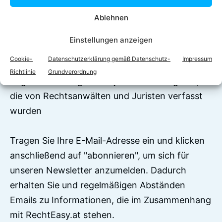
Ablehnen
Jetzt zum Newsletter
Einstellungen anzeigen
anmelden!
Cookie-
Datenschutzerklärung gemäß Datenschutz-
Impressum
Auf RechtEasy befinden sich über 7500
Richtlinie
Grundverordnung
Begriffserklärungen und juristische Ratgeber,
die von Rechtsanwälten und Juristen verfasst
wurden
Tragen Sie Ihre E-Mail-Adresse ein und klicken
anschließend auf "abonnieren", um sich für
unseren Newsletter anzumelden. Dadurch
erhalten Sie und regelmäßigen Abständen
Emails zu Informationen, die im Zusammenhang
mit RechtEasy.at stehen.