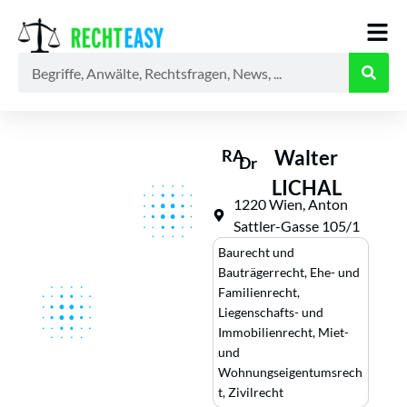
Alle
Anwälte
Ratgeber
News
RA
Walter
Dr
LICHAL
1220 Wien, Anton
Sattler-Gasse 105/1
Baurecht und
Bauträgerrecht
,
Ehe- und
Familienrecht
,
Liegenschafts- und
Immobilienrecht
,
Miet-
und
Wohnungseigentumsrech
t
,
Zivilrecht