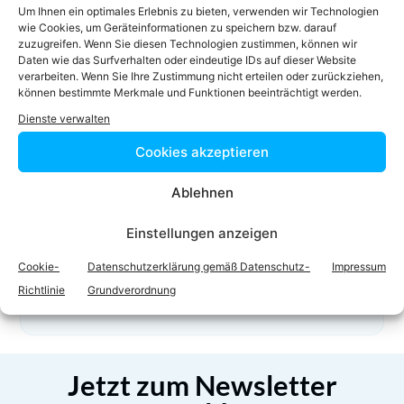
Um Ihnen ein optimales Erlebnis zu bieten, verwenden wir Technologien
01 51532-248
wie Cookies, um Geräteinformationen zu speichern bzw. darauf
schimka-gohn@mauthner.co.at
zuzugreifen. Wenn Sie diesen Technologien zustimmen, können wir
Daten wie das Surfverhalten oder eindeutige IDs auf dieser Website
Homepage
verarbeiten. Wenn Sie Ihre Zustimmung nicht erteilen oder zurückziehen,
können bestimmte Merkmale und Funktionen beeinträchtigt werden.
Dienste verwalten
Cookies akzeptieren
Ablehnen
Einstellungen anzeigen
Facebook
Twitter
Cookie-
Datenschutzerklärung gemäß Datenschutz-
Impressum
LinkedIn
WhatsApp
Richtlinie
Grundverordnung
Jetzt zum Newsletter