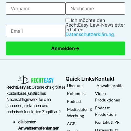
Ich möchte den
RechtEasy Law-Newsletter
erhalten.
Datenschutzerklärung
→
Anmelden
Quick Links
Kontakt
Über uns
Anwaltsprofile
RechtEasy.at:
Österreichs größtes
kostenloses juristisches
Kolumnist
Video
Nachschlagewerk für den
Produktionen
Podcast
schnellen, einfachen und
Podcast
Mediadaten &
technisch fundierten Zugriff auf:
Produktion
Werbung
die besten
Kontakt & PR
AGB
Anwaltsempfehlungen,
Datenschutz