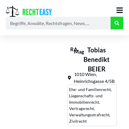
Alle
Anwälte
Ratgeber
News
RA
Tobias
Mag
Benedikt
BEIER
1010 Wien,
Heinrichsgasse 4/5B
Ehe- und Familienrecht
,
Liegenschafts- und
Immobilienrecht
,
Vertragsrecht
,
Verwaltungsstrafrecht
,
Zivilrecht