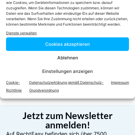
tb@bodmann.at
wie Cookies, um Geräteinformationen zu speichern bzw. darauf
zuzugreifen. Wenn Sie diesen Technologien zustimmen, können wir
Homepage
Daten wie das Surfverhalten oder eindeutige IDs auf dieser Website
verarbeiten. Wenn Sie Ihre Zustimmung nicht erteilen oder zurückziehen,
können bestimmte Merkmale und Funktionen beeinträchtigt werden.
Dienste verwalten
Cookies akzeptieren
Ablehnen
Facebook
Twitter
Einstellungen anzeigen
Cookie-
Datenschutzerklärung gemäß Datenschutz-
Impressum
LinkedIn
WhatsApp
Richtlinie
Grundverordnung
Jetzt zum Newsletter
anmelden!
Auf RechtEasy befinden sich über 7500