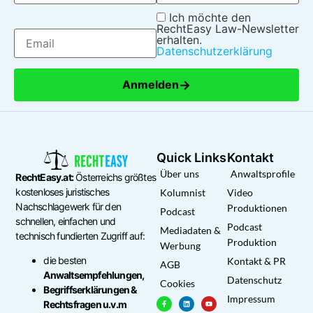
Ich möchte den
RechtEasy Law-Newsletter
erhalten.
Datenschutzerklärung
→
Anmelden
Quick Links
Kontakt
Über uns
Anwaltsprofile
RechtEasy.at:
Österreichs größtes
kostenloses juristisches
Kolumnist
Video
Nachschlagewerk für den
Produktionen
Podcast
schnellen, einfachen und
Podcast
Mediadaten &
technisch fundierten Zugriff auf:
Produktion
Werbung
die besten
Kontakt & PR
AGB
Anwaltsempfehlungen,
Datenschutz
Cookies
Begriffserklärungen &
Impressum
Rechtsfragen u.v.m