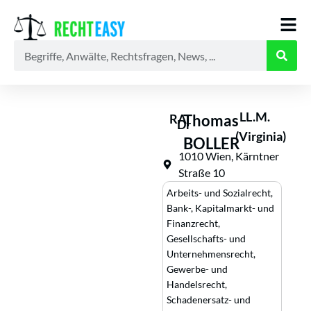
Alle
Anwälte
Ratgeber
News
LL.M.
RA
Thomas
Dr
(Virginia)
BOLLER
1010 Wien, Kärntner
Straße 10
Arbeits- und Sozialrecht
,
Bank-, Kapitalmarkt- und
Finanzrecht
,
Gesellschafts- und
Unternehmensrecht
,
Gewerbe- und
Handelsrecht
,
Schadenersatz- und