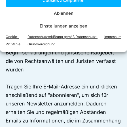
Cookies akzeptieren
Ablehnen
Jetzt zum Newsletter
Einstellungen anzeigen
anmelden!
Cookie-
Datenschutzerklärung gemäß Datenschutz-
Impressum
Auf RechtEasy befinden sich über 7500
Richtlinie
Grundverordnung
Begriffserklärungen und juristische Ratgeber,
die von Rechtsanwälten und Juristen verfasst
wurden
Tragen Sie Ihre E-Mail-Adresse ein und klicken
anschließend auf "abonnieren", um sich für
unseren Newsletter anzumelden. Dadurch
erhalten Sie und regelmäßigen Abständen
Emails zu Informationen, die im Zusammenhang