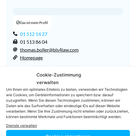
Das ist mein Profil
01 512 14 27
01 513 86 04
thomas.boller@bls4law.com
Homepage
Cookie-Zustimmung
verwalten
Um Ihnen ein optimales Erlebnis zu bieten, verwenden wir Technologien
wie Cookies, um Geräteinformationen zu speichern bzw. darauf
zuzugreifen. Wenn Sie diesen Technologien zustimmen, können wir
Daten wie das Surfverhalten oder eindeutige IDs auf dieser Website
verarbeiten. Wenn Sie Ihre Zustimmung nicht erteilen oder zurückziehen,
Facebook
Twitter
können bestimmte Merkmale und Funktionen beeinträchtigt werden.
Dienste verwalten
LinkedIn
WhatsApp