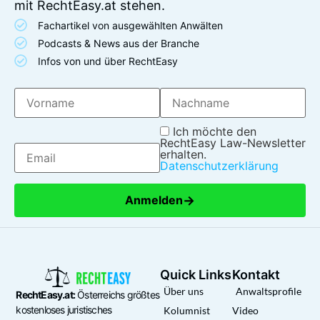
mit RechtEasy.at stehen.
Fachartikel von ausgewählten Anwälten
Podcasts & News aus der Branche
Infos von und über RechtEasy
Ich möchte den
RechtEasy Law-Newsletter
erhalten.
Datenschutzerklärung
→
Anmelden
Quick Links
Kontakt
Über uns
Anwaltsprofile
RechtEasy.at:
Österreichs größtes
kostenloses juristisches
Kolumnist
Video