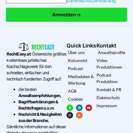
Datenschutzerklärung
→
Anmelden
Quick Links
Kontakt
Über uns
Anwaltsprofile
RechtEasy.at:
Österreichs größtes
kostenloses juristisches
Kolumnist
Video
Nachschlagewerk für den
Produktionen
Podcast
schnellen, einfachen und
Podcast
Mediadaten &
technisch fundierten Zugriff auf:
Produktion
Werbung
die besten
Kontakt & PR
AGB
Anwaltsempfehlungen,
Datenschutz
Cookies
Begriffserklärungen &
Impressum
Rechtsfragen u.v.m
Nachricht & Neuigkeiten
aus der Branche.
Sämtliche Informationen auf dieser
Website dienen ausschließlich