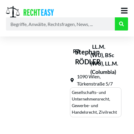
Alle
Anwälte
Ratgeber
News
LL.M.
RA
Stephan
(WU), BSc
RÖDLER
(WU), LL.M.
(Columbia)
1090 Wien,
Türkenstraße 5/7
Gesellschafts- und
Unternehmensrecht
,
Gewerbe- und
Handelsrecht
,
Zivilrecht