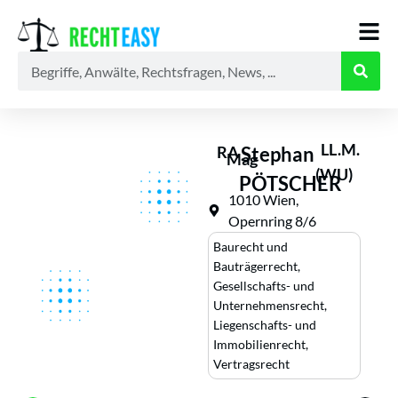
Alle
Anwälte
Ratgeber
News
LL.M.
RA
Stephan
Mag
(WU)
PÖTSCHER
1010 Wien,
Opernring 8/6
Baurecht und
Bauträgerrecht
,
Gesellschafts- und
Unternehmensrecht
,
Liegenschafts- und
Immobilienrecht
,
Vertragsrecht