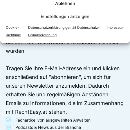
Ablehnen
Jetzt zum Newsletter
anmelden!
Einstellungen anzeigen
Auf RechtEasy befinden sich über 7500
Cookie-
Datenschutzerklärung gemäß Datenschutz-
Impressum
Begriffserklärungen und juristische Ratgeber,
Richtlinie
Grundverordnung
die von Rechtsanwälten und Juristen verfasst
wurden
Tragen Sie Ihre E-Mail-Adresse ein und klicken
anschließend auf "abonnieren", um sich für
unseren Newsletter anzumelden. Dadurch
erhalten Sie und regelmäßigen Abständen
Emails zu Informationen, die im Zusammenhang
mit RechtEasy.at stehen.
Fachartikel von ausgewählten Anwälten
Podcasts & News aus der Branche