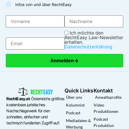
Infos von und über RechtEasy
Ich möchte den
RechtEasy Law-Newsletter
erhalten.
Datenschutzerklärung
→
Anmelden
Quick Links
Kontakt
Über uns
Anwaltsprofile
RechtEasy.at:
Österreichs größtes
kostenloses juristisches
Kolumnist
Video
Nachschlagewerk für den
Produktionen
Podcast
schnellen, einfachen und
Podcast
Mediadaten &
technisch fundierten Zugriff auf:
Produktion
Werbung