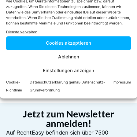
wie Cookies, um Geräteinformationen zu speichern bzw. darauf
Homepage
zuzugreifen. Wenn Sie diesen Technologien zustimmen, können wir
Daten wie das Surfverhalten oder eindeutige IDs auf dieser Website
verarbeiten. Wenn Sie Ihre Zustimmung nicht erteilen oder zurückziehen,
können bestimmte Merkmale und Funktionen beeinträchtigt werden.
Dienste verwalten
Cookies akzeptieren
Ablehnen
Facebook
Twitter
Einstellungen anzeigen
LinkedIn
WhatsApp
Cookie-
Datenschutzerklärung gemäß Datenschutz-
Impressum
Richtlinie
Grundverordnung
Jetzt zum Newsletter
anmelden!
Auf RechtEasy befinden sich über 7500