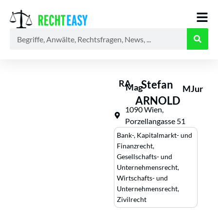
Alle
Anwälte
Ratgeber
News
RA
Stefan
Mag
MJur
ARNOLD
1090 Wien,
Porzellangasse 51
Bank-, Kapitalmarkt- und
Finanzrecht
,
Gesellschafts- und
Unternehmensrecht
,
Wirtschafts- und
Unternehmensrecht
,
Zivilrecht