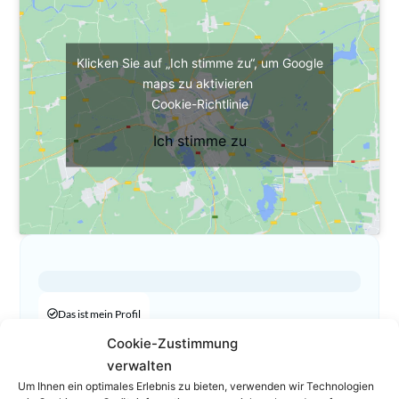
Klicken Sie auf „Ich stimme zu“, um Google
maps zu aktivieren
Cookie-Richtlinie
Ich stimme zu
Das ist mein Profil
Cookie-Zustimmung
01 31032564811
verwalten
01 31032564850
Um Ihnen ein optimales Erlebnis zu bieten, verwenden wir Technologien
stefanarnold@kpmg-law.at