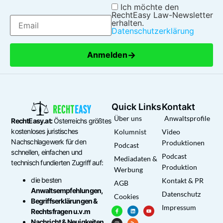
Ich möchte den
RechtEasy Law-Newsletter
erhalten.
Datenschutzerklärung
→
Anmelden
Quick Links
Kontakt
Über uns
Anwaltsprofile
RechtEasy.at:
Österreichs größtes
kostenloses juristisches
Kolumnist
Video
Nachschlagewerk für den
Produktionen
Podcast
schnellen, einfachen und
Podcast
Mediadaten &
technisch fundierten Zugriff auf:
Produktion
Werbung
die besten
Kontakt & PR
AGB
Anwaltsempfehlungen,
Datenschutz
Cookies
Begriffserklärungen &
Impressum
Rechtsfragen u.v.m
Nachricht & Neuigkeiten