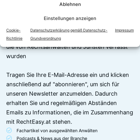
Ablehnen
Jetzt zum Newsletter
anmelden!
Einstellungen anzeigen
Auf RechtEasy befinden sich über 7500
Cookie-
Datenschutzerklärung gemäß Datenschutz-
Impressum
Begriffserklärungen und juristische Ratgeber,
Richtlinie
Grundverordnung
die von Rechtsanwälten und Juristen verfasst
wurden
Tragen Sie Ihre E-Mail-Adresse ein und klicken
anschließend auf "abonnieren", um sich für
unseren Newsletter anzumelden. Dadurch
erhalten Sie und regelmäßigen Abständen
Emails zu Informationen, die im Zusammenhang
mit RechtEasy.at stehen.
Fachartikel von ausgewählten Anwälten
Podcasts & News aus der Branche