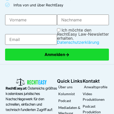
Infos von und über RechtEasy
Ich möchte den
RechtEasy Law-Newsletter
erhalten.
Datenschutzerklärung
→
Anmelden
Quick Links
Kontakt
Über uns
Anwaltsprofile
RechtEasy.at:
Österreichs größtes
kostenloses juristisches
Kolumnist
Video
Nachschlagewerk für den
Produktionen
Podcast
schnellen, einfachen und
Podcast
Mediadaten &
technisch fundierten Zugriff auf:
Produktion
Werbung