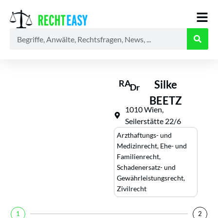
Alle
Anwälte
Ratgeber
News
RA
Silke
Dr
BEETZ
1010 Wien,
Seilerstätte 22/6
Arzthaftungs- und
Medizinrecht
,
Ehe- und
Familienrecht
,
Schadenersatz- und
Gewährleistungsrecht
,
Zivilrecht
1
2