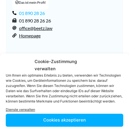
Das ist mein Profil
01 890 28 26
01 890 28 26 26
office@beetz.law
Homepage
Cookie-Zustimmung
verwalten
Um Ihnen ein optimales Erlebnis zu bieten, verwenden wir Technologien
wie Cookies, um Geräteinformationen zu speichern bzw. darauf
zuzugreifen. Wenn Sie diesen Technologien zustimmen, können wir
Daten wie das Surfverhalten oder eindeutige IDs auf dieser Website
Facebook
Twitter
verarbeiten. Wenn Sie Ihre Zustimmung nicht erteilen oder zurückziehen,
können bestimmte Merkmale und Funktionen beeinträchtigt werden.
LinkedIn
WhatsApp
Dienste verwalten
Cookies akzeptieren