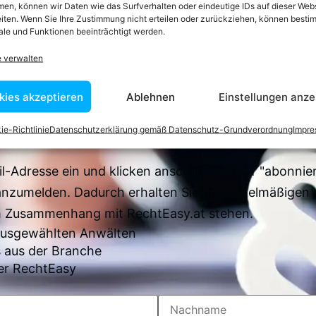
en, können wir Daten wie das Surfverhalten oder eindeutige IDs auf dieser Web
iten. Wenn Sie Ihre Zustimmung nicht erteilen oder zurückziehen, können besti
le und Funktionen beeinträchtigt werden.
e verwalten
 zum Newsletter anm
kies akzeptieren
Ablehnen
Einstellungen anze
en sich über 7500 Begriffserklärungen und juristisch
Juristen verfasst wurden
ie-Richtlinie
Datenschutzerklärung gemäß Datenschutz-Grundverordnung
Impr
il-Adresse ein und klicken anschließend auf "abonnier
anzumelden. Dadurch erhalten Sie und regelmäßigen 
im Zusammenhang mit RechtEasy.at stehen.
 ausgewählten Anwälten
 aus der Branche
er RechtEasy