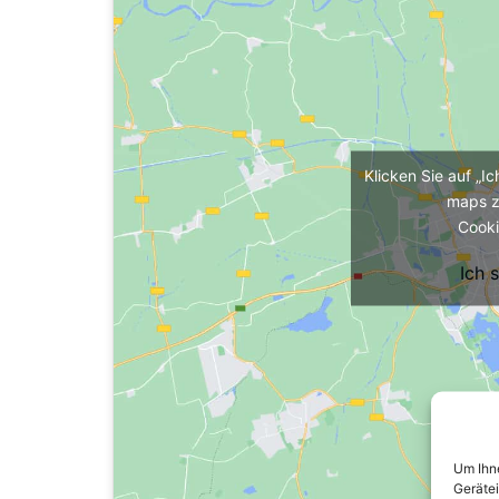
Klicken Sie auf „I
maps z
Cooki
Ich 
Um Ihne
Geräte