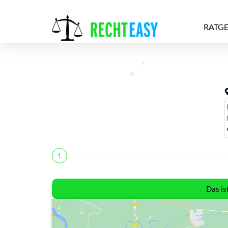
RATG
Alle
Anwälte
Ratgeber
News
1
Das is