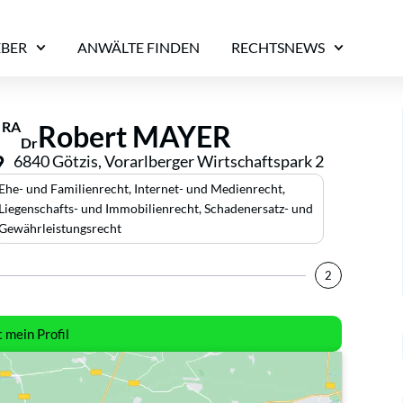
EBER
ANWÄLTE FINDEN
RECHTSNEWS
RA
Robert MAYER
Dr
6840 Götzis, Vorarlberger Wirtschaftspark 2
Ehe- und Familienrecht
,
Internet- und Medienrecht
,
Liegenschafts- und Immobilienrecht
,
Schadenersatz- und
Gewährleistungsrecht
2
t mein Profil