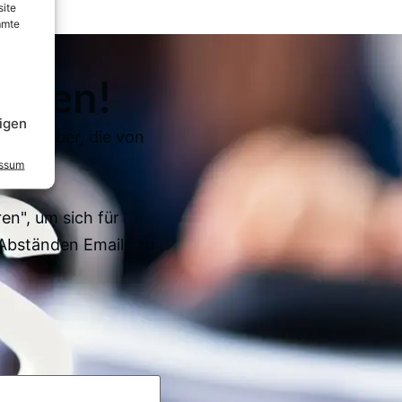
site
mmte
elden!
igen
e Ratgeber, die von
essum
en", um sich für
Abständen Emails zu