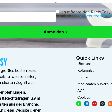
Ich möchte den RechtEasy
erhalten.
Datenschutzerkläru
→
Anmelden
Quick Links
Über uns
 größtes kostenloses
Kolumnist
rk für den schnellen,
Podcast
ndierten Zugriff auf:
Mediadaten & Werbu
AGB
empfehlungen,
Cookies
n & Rechtsfragen u.v.m
eiten aus der Branche.
uf dieser Website dienen