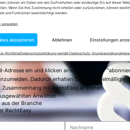
en, können wir Daten wie das Surfverhalten oder eindeutige IDs auf dieser Web
iten. Wenn Sie Ihre Zustimmung nicht erteilen oder zurückziehen, können besti
le und Funktionen beeinträchtigt werden.
e verwalten
 zum Newsletter anm
kies akzeptieren
Ablehnen
Einstellungen anze
en sich über 7500 Begriffserklärungen und juristisch
Juristen verfasst wurden
ie-Richtlinie
Datenschutzerklärung gemäß Datenschutz-Grundverordnung
Impr
il-Adresse ein und klicken anschließend auf "abonnier
anzumelden. Dadurch erhalten Sie und regelmäßigen 
im Zusammenhang mit RechtEasy.at stehen.
 ausgewählten Anwälten
 aus der Branche
er RechtEasy