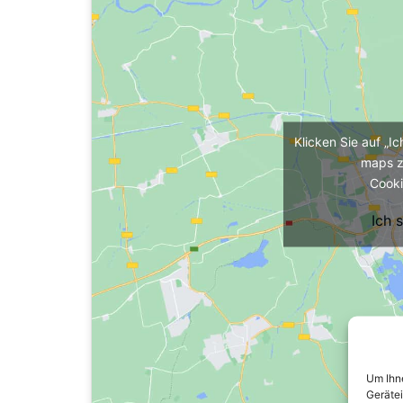
Klicken Sie auf „I
maps z
Cooki
Ich 
Um Ihne
Geräte