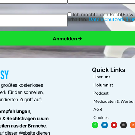
Ich möchte den RechtEasy
erhalten.
Datenschutzerkläru
→
Anmelden
Quick Links
Über uns
 größtes kostenloses
Kolumnist
rk für den schnellen,
Podcast
ndierten Zugriff auf:
Mediadaten & Werbu
AGB
empfehlungen,
Cookies
n & Rechtsfragen u.v.m
eiten aus der Branche.
uf dieser Website dienen