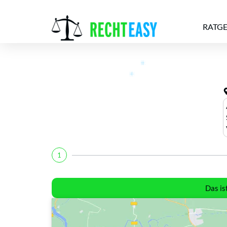
RATG
Alle
Anwälte
Ratgeber
News
1
Das is