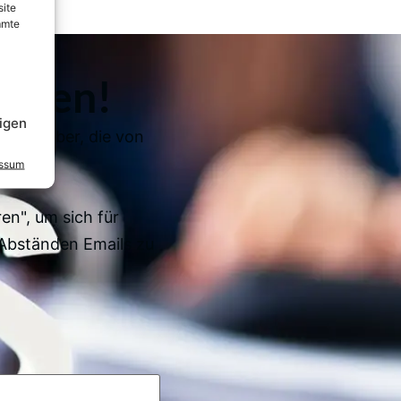
site
mmte
elden!
igen
e Ratgeber, die von
essum
en", um sich für
Abständen Emails zu