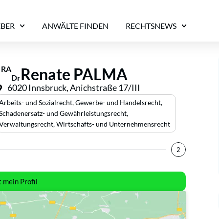
EBER
ANWÄLTE FINDEN
RECHTSNEWS
RA
Renate PALMA
Dr
6020 Innsbruck, Anichstraße 17/III
Arbeits- und Sozialrecht
,
Gewerbe- und Handelsrecht
,
Schadenersatz- und Gewährleistungsrecht
,
Verwaltungsrecht
,
Wirtschafts- und Unternehmensrecht
2
t mein Profil