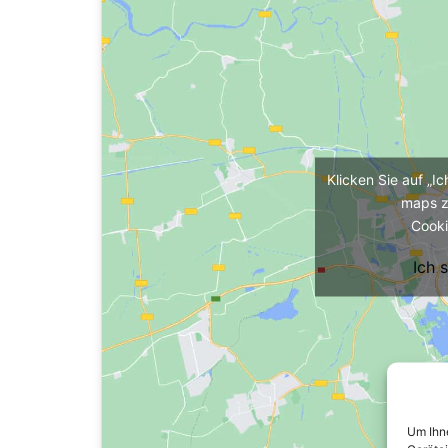
Klicken Sie auf „I
maps z
Cooki
Ich 
Um Ihne