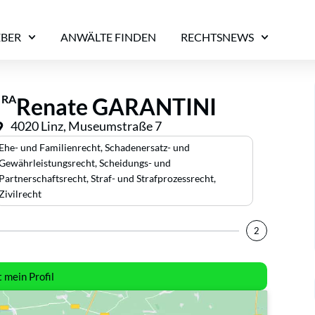
EBER
ANWÄLTE FINDEN
RECHTSNEWS
RA
Renate GARANTINI
4020 Linz, Museumstraße 7
Ehe- und Familienrecht
,
Schadenersatz- und
Gewährleistungsrecht
,
Scheidungs- und
Partnerschaftsrecht
,
Straf- und Strafprozessrecht
,
Zivilrecht
2
t mein Profil