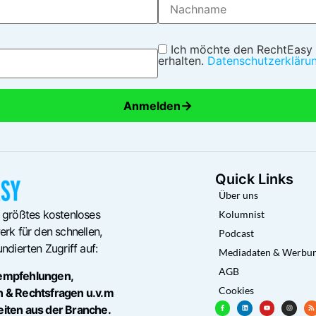
Ich möchte den RechtEasy
erhalten.
Datenschutzerkläru
→
Anmelden
Quick Links
Über uns
 größtes kostenloses
Kolumnist
rk für den schnellen,
Podcast
ndierten Zugriff auf:
Mediadaten & Werbu
AGB
empfehlungen,
Cookies
n & Rechtsfragen u.v.m
eiten aus der Branche.