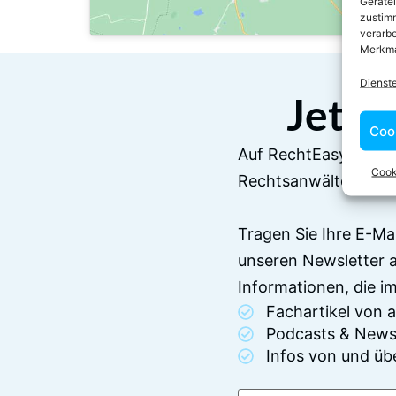
Geräte
zustimm
verarbe
Merkma
Dienst
Jetzt
Coo
Auf RechtEasy befind
Cook
Rechtsanwälten und 
Tragen Sie Ihre E-Ma
unseren Newsletter 
Informationen, die 
Fachartikel von
Podcasts & News
Infos von und üb