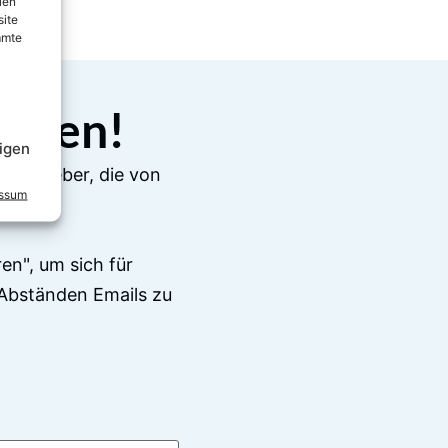
ien
site
mmte
elden!
igen
e Ratgeber, die von
essum
en", um sich für
Abständen Emails zu