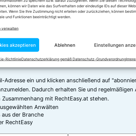
informationen zu speichern bzw. darauf zuzugreifen. Wenn Sie diesen Technolog
en, können wir Daten wie das Surfverhalten oder eindeutige IDs auf dieser Web
iten. Wenn Sie Ihre Zustimmung nicht erteilen oder zurückziehen, können besti
le und Funktionen beeinträchtigt werden.
e verwalten
 zum Newsletter anm
kies akzeptieren
Ablehnen
Einstellungen anze
en sich über 7500 Begriffserklärungen und juristisch
ie-Richtlinie
Datenschutzerklärung gemäß Datenschutz-Grundverordnung
Impr
Juristen verfasst wurden
il-Adresse ein und klicken anschließend auf "abonnier
anzumelden. Dadurch erhalten Sie und regelmäßigen 
im Zusammenhang mit RechtEasy.at stehen.
 ausgewählten Anwälten
 aus der Branche
er RechtEasy