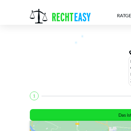
RATG
Alle
Anwälte
Ratgeber
News
1
Das is