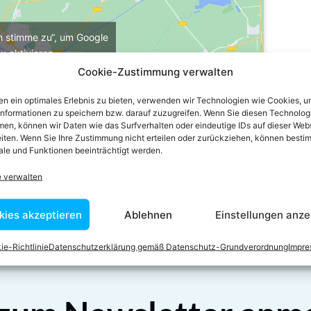
ch stimme zu“, um Google
u aktivieren
e-Richtlinie
Cookie-Zustimmung verwalten
stimme zu
n ein optimales Erlebnis zu bieten, verwenden wir Technologien wie Cookies, 
informationen zu speichern bzw. darauf zuzugreifen. Wenn Sie diesen Technolog
en, können wir Daten wie das Surfverhalten oder eindeutige IDs auf dieser Web
iten. Wenn Sie Ihre Zustimmung nicht erteilen oder zurückziehen, können besti
le und Funktionen beeinträchtigt werden.
e verwalten
kies akzeptieren
Ablehnen
Einstellungen anze
ie-Richtlinie
Datenschutzerklärung gemäß Datenschutz-Grundverordnung
Impr