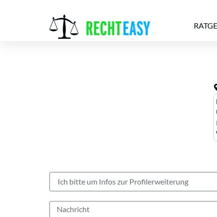
RATG
Alle
Anwälte
Ratgeber
News