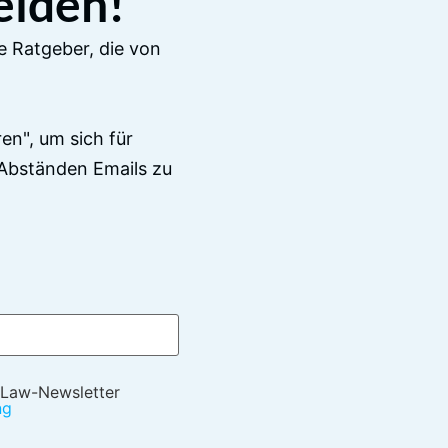
elden!
e Ratgeber, die von
en", um sich für
Abständen Emails zu
 Law-Newsletter
ng