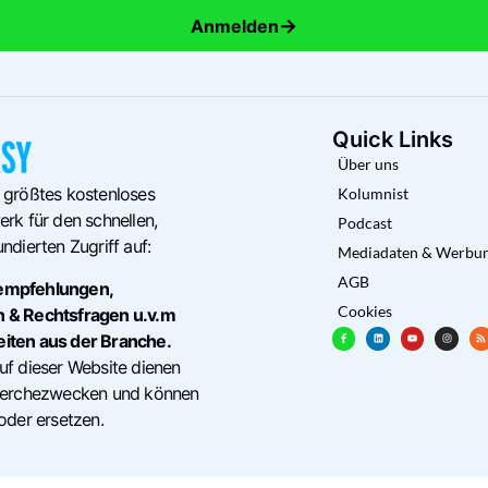
→
Anmelden
Quick Links
Über uns
 größtes kostenloses
Kolumnist
rk für den schnellen,
Podcast
ndierten Zugriff auf:
Mediadaten & Werbu
AGB
empfehlungen,
Cookies
n & Rechtsfragen u.v.m
eiten aus der Branche.
uf dieser Website dienen
cherchezwecken und können
oder ersetzen.