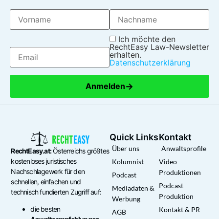
Ich möchte den
RechtEasy Law-Newsletter
erhalten.
Datenschutzerklärung
→
Anmelden
Quick Links
Kontakt
Über uns
Anwaltsprofile
RechtEasy.at:
Österreichs größtes
kostenloses juristisches
Kolumnist
Video
Nachschlagewerk für den
Produktionen
Podcast
schnellen, einfachen und
Podcast
Mediadaten &
technisch fundierten Zugriff auf:
Produktion
Werbung
die besten
Kontakt & PR
AGB