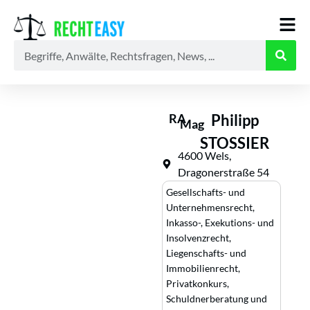
Alle
Anwälte
Ratgeber
News
RA
Philipp
Mag
STOSSIER
4600 Wels,
Dragonerstraße 54
Gesellschafts- und
Unternehmensrecht
,
Inkasso-, Exekutions- und
Insolvenzrecht
,
Liegenschafts- und
Immobilienrecht
,
Privatkonkurs,
Schuldnerberatung und