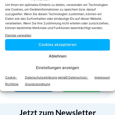
07242/ 42 605
Um Ihnen ein optimales Erlebnis zu bieten, verwenden wir Technologien
07242/ 42 605-20
wie Cookies, um Geräteinformationen zu speichern bzw. darauf
zuzugreifen. Wenn Sie diesen Technologien zustimmen, können wir
p.stossier@stossier-oberndorfer.at
Daten wie das Surfverhalten oder eindeutige IDs auf dieser Website
Homepage
verarbeiten. Wenn Sie Ihre Zustimmung nicht erteilen oder zurückziehen,
können bestimmte Merkmale und Funktionen beeinträchtigt werden.
Dienste verwalten
Cookies akzeptieren
Ablehnen
Einstellungen anzeigen
Facebook
Twitter
Cookie-
Datenschutzerklärung gemäß Datenschutz-
Impressum
Richtlinie
Grundverordnung
LinkedIn
WhatsApp
Jetzt zum Newsletter