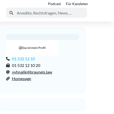
Podcast
Für Kanzleien
Das ist mein Profil
01 532 12 10
01 532 12 10 20
vyhnalik@brauneis.law
Homepage