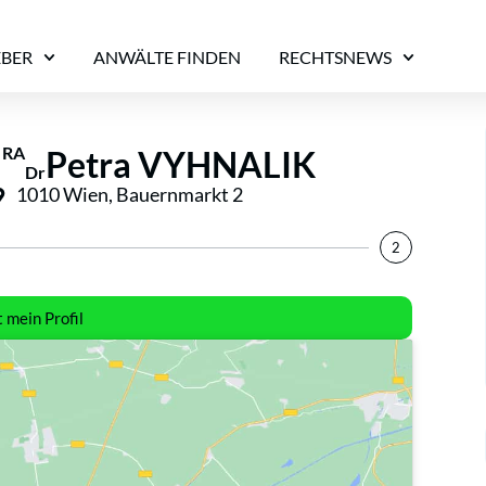
EBER
ANWÄLTE FINDEN
RECHTSNEWS
RA
Petra VYHNALIK
Dr
1010 Wien, Bauernmarkt 2
2
t mein Profil