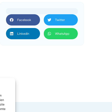
Facebook
Twitter
LinkedIn
WhatsApp
um
ien
site
mmte