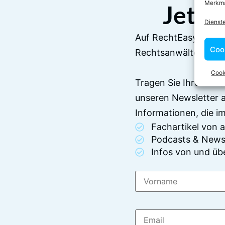
Merkma
Jetzt
Dienst
Auf RechtEasy befind
Coo
Rechtsanwälten und 
Cook
Tragen Sie Ihre E-Ma
unseren Newsletter 
Informationen, die 
Fachartikel von
Podcasts & News
Infos von und üb