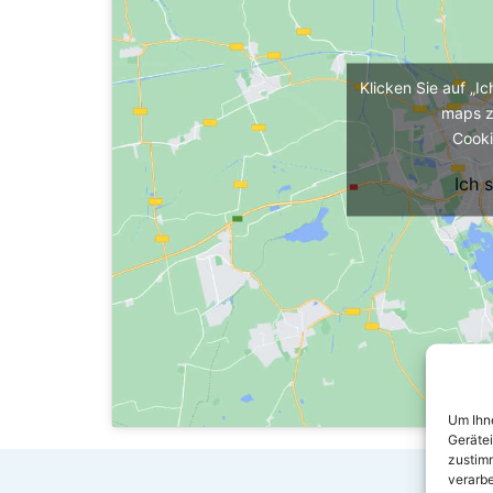
Klicken Sie auf „I
maps z
Cooki
Ich 
Um Ihne
Geräte
zustimm
verarbe