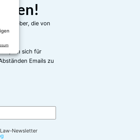
elden!
e Ratgeber, die von
igen
essum
en", um sich für
Abständen Emails zu
 Law-Newsletter
ng