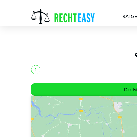
RATG
Alle
Anwälte
Ratgeber
News
1
Das is