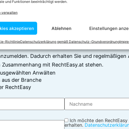
le und Funktionen beeinträchtigt werden.
 zum Newsletter anm
e verwalten
en sich über 7500 Begriffserklärungen und juristisch
kies akzeptieren
Ablehnen
Einstellungen anze
Juristen verfasst wurden
ie-Richtlinie
Datenschutzerklärung gemäß Datenschutz-Grundverordnung
Impr
il-Adresse ein und klicken anschließend auf "abonnier
anzumelden. Dadurch erhalten Sie und regelmäßigen 
im Zusammenhang mit RechtEasy.at stehen.
 ausgewählten Anwälten
 aus der Branche
er RechtEasy
Ich möchte den RechtEasy
erhalten.
Datenschutzerkläru