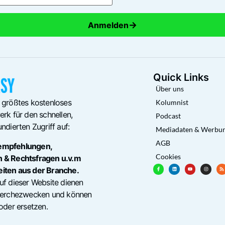
→
Anmelden
Quick Links
Über uns
 größtes kostenloses
Kolumnist
rk für den schnellen,
Podcast
ndierten Zugriff auf:
Mediadaten & Werbu
AGB
empfehlungen,
Cookies
n & Rechtsfragen u.v.m
eiten aus der Branche.
uf dieser Website dienen
cherchezwecken und können
oder ersetzen.