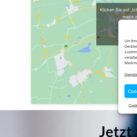
Klicken Sie auf „I
maps z
Cooki
Ich 
Um Ihne
Geräte
zustimm
verarbe
Merkma
Dienst
Coo
Cook
Jetzt