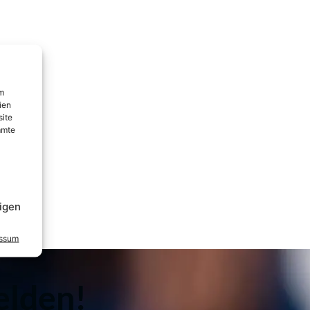
um
ien
site
mmte
igen
essum
elden!