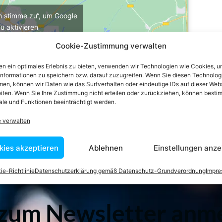
ch stimme zu“, um Google
u aktivieren
e-Richtlinie
Cookie-Zustimmung verwalten
stimme zu
n ein optimales Erlebnis zu bieten, verwenden wir Technologien wie Cookies, 
informationen zu speichern bzw. darauf zuzugreifen. Wenn Sie diesen Technolog
en, können wir Daten wie das Surfverhalten oder eindeutige IDs auf dieser Web
iten. Wenn Sie Ihre Zustimmung nicht erteilen oder zurückziehen, können besti
le und Funktionen beeinträchtigt werden.
e verwalten
kies akzeptieren
Ablehnen
Einstellungen anze
ie-Richtlinie
Datenschutzerklärung gemäß Datenschutz-Grundverordnung
Impr
 zum Newsletter anm