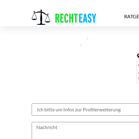
RATG
Alle
Anwälte
Ratgeber
News