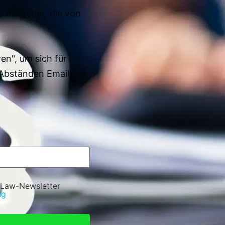
e Ratgeber, die von
en", um sich für
Abständen Emails zu
 Law-Newsletter
ng