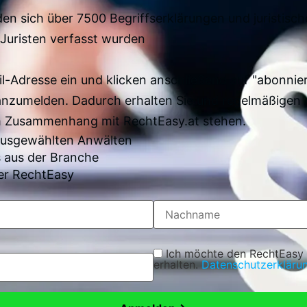
en sich über 7500 Begriffserklärungen und juristisch
Juristen verfasst wurden
il-Adresse ein und klicken anschließend auf "abonnier
anzumelden. Dadurch erhalten Sie und regelmäßigen 
im Zusammenhang mit RechtEasy.at stehen.
 ausgewählten Anwälten
 aus der Branche
er RechtEasy
Ich möchte den RechtEasy
erhalten.
Datenschutzerkläru