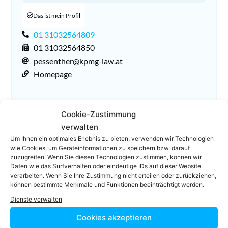
Das ist mein Profil
01 31032564809
01 31032564850
pessenther@kpmg-law.at
Homepage
Cookie-Zustimmung
verwalten
Um Ihnen ein optimales Erlebnis zu bieten, verwenden wir Technologien
wie Cookies, um Geräteinformationen zu speichern bzw. darauf
zuzugreifen. Wenn Sie diesen Technologien zustimmen, können wir
Daten wie das Surfverhalten oder eindeutige IDs auf dieser Website
Facebook
Twitter
verarbeiten. Wenn Sie Ihre Zustimmung nicht erteilen oder zurückziehen,
können bestimmte Merkmale und Funktionen beeinträchtigt werden.
Dienste verwalten
LinkedIn
WhatsApp
Cookies akzeptieren