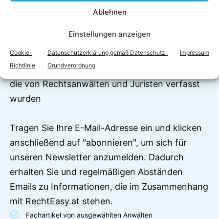
Ablehnen
Jetzt zum Newsletter
Einstellungen anzeigen
anmelden!
Cookie-
Datenschutzerklärung gemäß Datenschutz-
Impressum
Auf RechtEasy befinden sich über 7500
Richtlinie
Grundverordnung
Begriffserklärungen und juristische Ratgeber,
die von Rechtsanwälten und Juristen verfasst
wurden
Tragen Sie Ihre E-Mail-Adresse ein und klicken
anschließend auf "abonnieren", um sich für
unseren Newsletter anzumelden. Dadurch
erhalten Sie und regelmäßigen Abständen
Emails zu Informationen, die im Zusammenhang
mit RechtEasy.at stehen.
Fachartikel von ausgewählten Anwälten