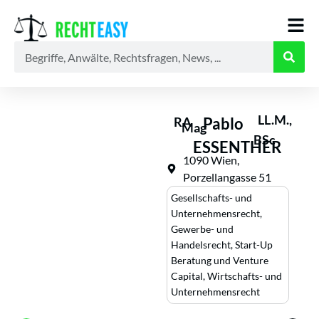
Alle
Anwälte
Ratgeber
News
LL.M.,
RA
Pablo
Mag
BSc
ESSENTHER
1090 Wien,
Porzellangasse 51
Gesellschafts- und
Unternehmensrecht
,
Gewerbe- und
Handelsrecht
,
Start-Up
Beratung und Venture
Capital
,
Wirtschafts- und
Unternehmensrecht