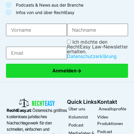
Podcasts & News aus der Branche
Infos von und über RechtEasy
Ich möchte den
RechtEasy Law-Newsletter
erhalten.
Datenschutzerklärung
→
Anmelden
Quick Links
Kontakt
Über uns
Anwaltsprofile
RechtEasy.at:
Österreichs größtes
kostenloses juristisches
Kolumnist
Video
Nachschlagewerk für den
Produktionen
Podcast
schnellen, einfachen und
Podcast
Mediadaten &