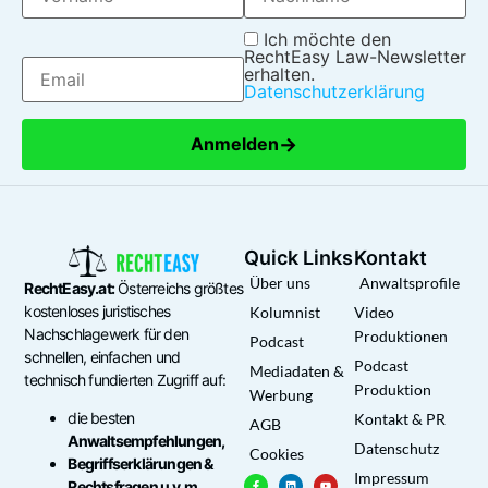
Ich möchte den
RechtEasy Law-Newsletter
erhalten.
Datenschutzerklärung
→
Anmelden
Quick Links
Kontakt
Über uns
Anwaltsprofile
RechtEasy.at:
Österreichs größtes
kostenloses juristisches
Kolumnist
Video
Nachschlagewerk für den
Produktionen
Podcast
schnellen, einfachen und
Podcast
Mediadaten &
technisch fundierten Zugriff auf:
Produktion
Werbung
die besten
Kontakt & PR
AGB
Anwaltsempfehlungen,
Datenschutz
Cookies
Begriffserklärungen &
Impressum
Rechtsfragen u.v.m