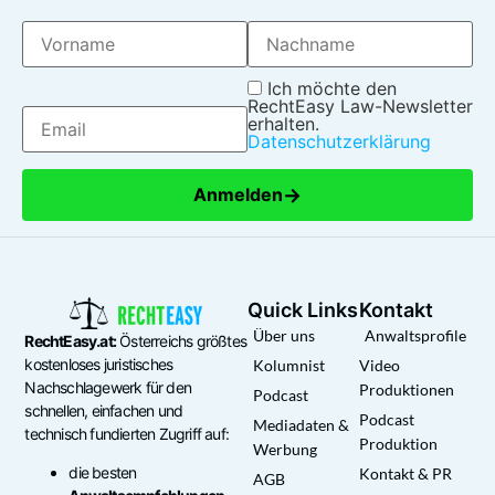
Ich möchte den
RechtEasy Law-Newsletter
erhalten.
Datenschutzerklärung
→
Anmelden
Quick Links
Kontakt
Über uns
Anwaltsprofile
RechtEasy.at:
Österreichs größtes
kostenloses juristisches
Kolumnist
Video
Nachschlagewerk für den
Produktionen
Podcast
schnellen, einfachen und
Podcast
Mediadaten &
technisch fundierten Zugriff auf:
Produktion
Werbung
die besten
Kontakt & PR
AGB