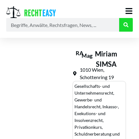
Alle
Anwälte
Ratgeber
News
RA
Miriam
Mag
SIMSA
1010 Wien,
Schottenring 19
Gesellschafts- und
Unternehmensrecht
,
Gewerbe- und
Handelsrecht
,
Inkasso-,
Exekutions- und
Insolvenzrecht
,
Privatkonkurs,
Schuldnerberatung und