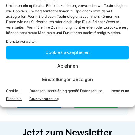
01 534 37 DW 50472
Um Ihnen ein optimales Erlebnis zu bieten, verwenden wir Technologien
01 53437 6100
wie Cookies, um Geräteinformationen zu speichern bzw. darauf
zuzugreifen. Wenn Sie diesen Technologien zustimmen, können wir
m.simsa@schoenherr.eu
Daten wie das Surfverhalten oder eindeutige IDs auf dieser Website
Homepage
verarbeiten. Wenn Sie Ihre Zustimmung nicht erteilen oder zurückziehen,
können bestimmte Merkmale und Funktionen beeinträchtigt werden.
Dienste verwalten
Cookies akzeptieren
Ablehnen
Einstellungen anzeigen
Facebook
Twitter
Cookie-
Datenschutzerklärung gemäß Datenschutz-
Impressum
Richtlinie
Grundverordnung
LinkedIn
WhatsApp
Jetzt zum Newsletter