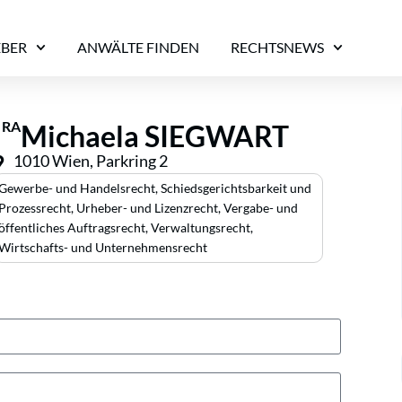
EBER
ANWÄLTE FINDEN
RECHTSNEWS
RA
Michaela SIEGWART
1010 Wien, Parkring 2
Gewerbe- und Handelsrecht
,
Schiedsgerichtsbarkeit und
Prozessrecht
,
Urheber- und Lizenzrecht
,
Vergabe- und
öffentliches Auftragsrecht
,
Verwaltungsrecht
,
Wirtschafts- und Unternehmensrecht