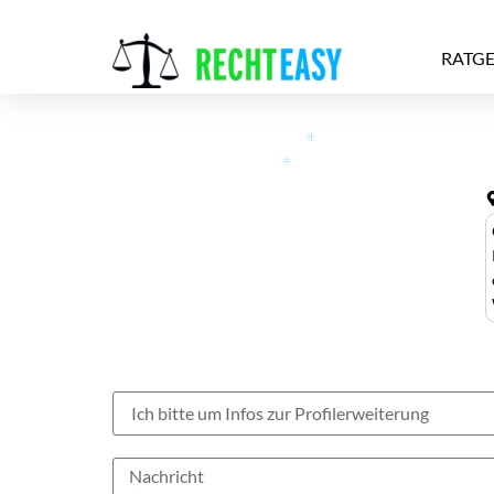
RATG
Alle
Anwälte
Ratgeber
News