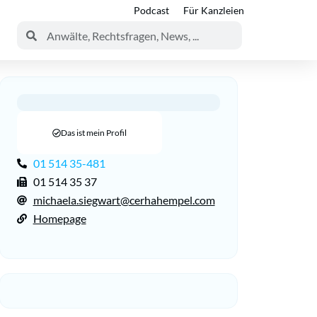
Podcast
Für Kanzleien
Das ist mein Profil
01 514 35-481
01 514 35 37
michaela.siegwart@cerhahempel.com
Homepage