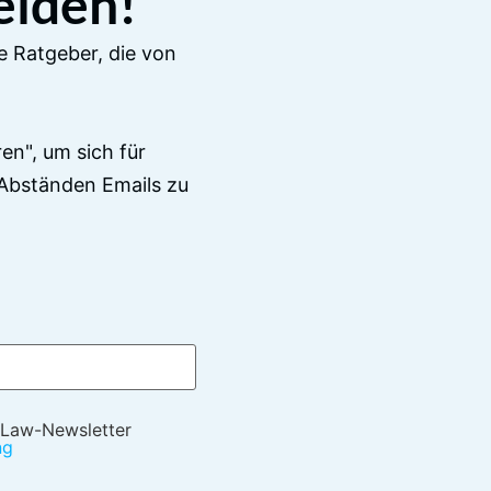
elden!
e Ratgeber, die von
en", um sich für
Abständen Emails zu
 Law-Newsletter
ng