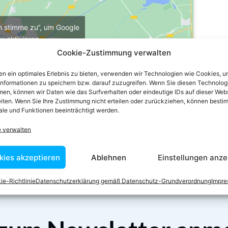
ch stimme zu“, um Google
u aktivieren
e-Richtlinie
Cookie-Zustimmung verwalten
stimme zu
n ein optimales Erlebnis zu bieten, verwenden wir Technologien wie Cookies, 
informationen zu speichern bzw. darauf zuzugreifen. Wenn Sie diesen Technolog
en, können wir Daten wie das Surfverhalten oder eindeutige IDs auf dieser Web
iten. Wenn Sie Ihre Zustimmung nicht erteilen oder zurückziehen, können besti
le und Funktionen beeinträchtigt werden.
e verwalten
kies akzeptieren
Ablehnen
Einstellungen anze
ie-Richtlinie
Datenschutzerklärung gemäß Datenschutz-Grundverordnung
Impr