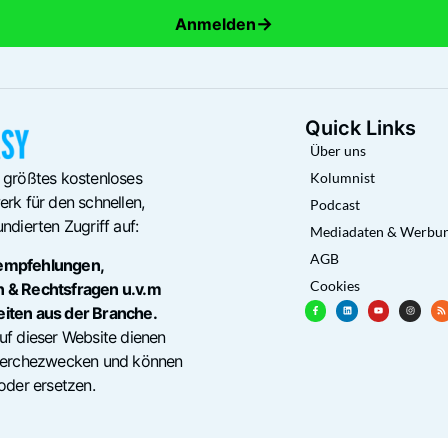
→
Anmelden
Quick Links
Über uns
 größtes kostenloses
Kolumnist
rk für den schnellen,
Podcast
ndierten Zugriff auf:
Mediadaten & Werbu
AGB
empfehlungen,
Cookies
n & Rechtsfragen u.v.m
eiten aus der Branche.
uf dieser Website dienen
cherchezwecken und können
oder ersetzen.