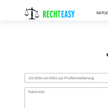
RATG
Alle
Anwälte
Ratgeber
News