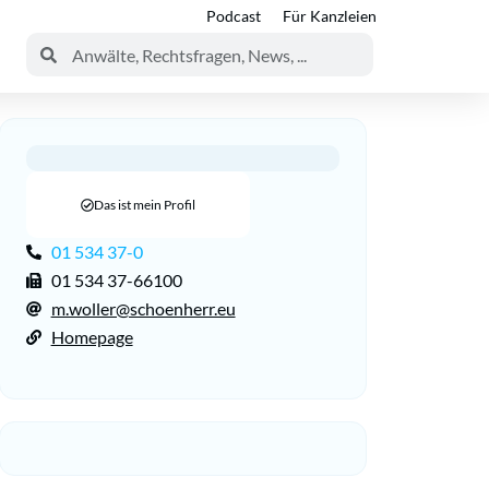
Podcast
Für Kanzleien
Das ist mein Profil
01 534 37-0
01 534 37-66100
m.woller@schoenherr.eu
Homepage