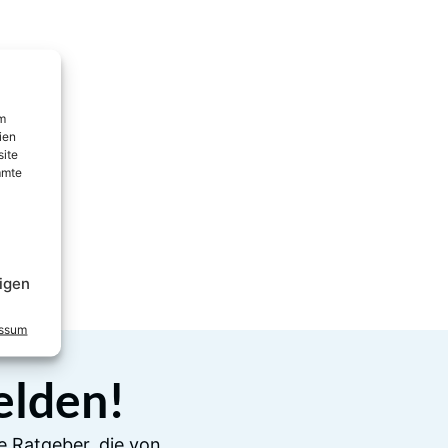
um
ien
site
mmte
igen
essum
elden!
e Ratgeber, die von