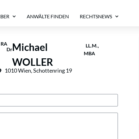
EBER
ANWÄLTE FINDEN
RECHTSNEWS
RA
Michael
LL.M.,
Dr
MBA
WOLLER
1010 Wien, Schottenring 19