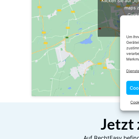
Klicken Sie auf „I
maps z
Cooki
Ich 
Um Ihne
Geräte
zustimm
verarbe
Merkma
Dienst
Coo
Cook
Jetzt
Auf RechtEasy befind