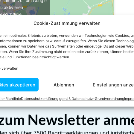
ch stimme zu“, um Google
u aktivieren
e-Richtlinie
Cookie-Zustimmung verwalten
stimme zu
n ein optimales Erlebnis zu bieten, verwenden wir Technologien wie Cookies, 
informationen zu speichern bzw. darauf zuzugreifen. Wenn Sie diesen Technolog
en, können wir Daten wie das Surfverhalten oder eindeutige IDs auf dieser Web
iten. Wenn Sie Ihre Zustimmung nicht erteilen oder zurückziehen, können besti
le und Funktionen beeinträchtigt werden.
e verwalten
kies akzeptieren
Ablehnen
Einstellungen anze
ie-Richtlinie
Datenschutzerklärung gemäß Datenschutz-Grundverordnung
Impr
 zum Newsletter anm
en sich über 7500 Begriffserklärungen und juristisch