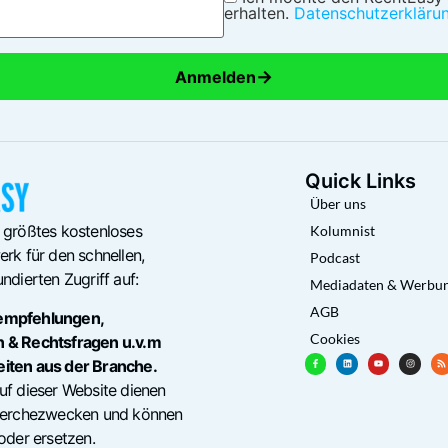
erhalten.
Datenschutzerkläru
→
Anmelden
Quick Links
Über uns
 größtes kostenloses
Kolumnist
rk für den schnellen,
Podcast
ndierten Zugriff auf:
Mediadaten & Werbu
AGB
empfehlungen,
Cookies
n & Rechtsfragen u.v.m
eiten aus der Branche.
uf dieser Website dienen
cherchezwecken und können
oder ersetzen.