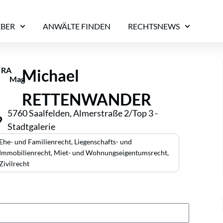
EBER
ANWÄLTE FINDEN
RECHTSNEWS
RA
Michael
Mag
RETTENWANDER
5760 Saalfelden, Almerstraße 2/Top 3 -
Stadtgalerie
Ehe- und Familienrecht
,
Liegenschafts- und
Immobilienrecht
,
Miet- und Wohnungseigentumsrecht
,
Zivilrecht