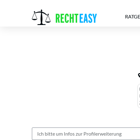
RATG
Alle
Anwälte
Ratgeber
News