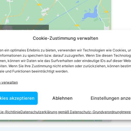
ch stimme zu“, um Google
Cookie-Zustimmung verwalten
u aktivieren
e-Richtlinie
n ein optimales Erlebnis zu bieten, verwenden wir Technologien wie Cookies, 
informationen zu speichern bzw. darauf zuzugreifen. Wenn Sie diesen Technolog
stimme zu
en, können wir Daten wie das Surfverhalten oder eindeutige IDs auf dieser Web
iten. Wenn Sie Ihre Zustimmung nicht erteilen oder zurückziehen, können besti
le und Funktionen beeinträchtigt werden.
e verwalten
kies akzeptieren
Ablehnen
Einstellungen anze
ie-Richtlinie
Datenschutzerklärung gemäß Datenschutz-Grundverordnung
Impr