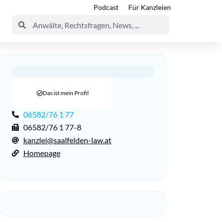
Podcast
Für Kanzleien
Das ist mein Profil
06582/76 1 77
06582/76 1 77-8
kanzlei@saalfelden-law.at
Homepage