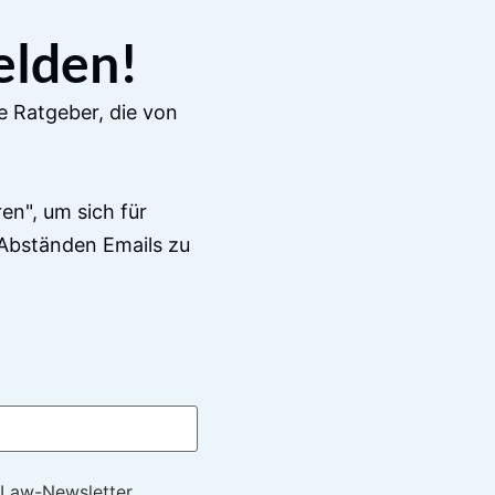
elden!
e Ratgeber, die von
en", um sich für
Abständen Emails zu
 Law-Newsletter