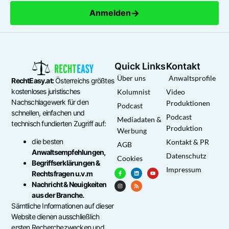
→
Anmelden
Quick Links
Kontakt
Über uns
Anwaltsprofile
RechtEasy.at:
Österreichs größtes
kostenloses juristisches
Kolumnist
Video
Nachschlagewerk für den
Produktionen
Podcast
schnellen, einfachen und
Podcast
Mediadaten &
technisch fundierten Zugriff auf:
Produktion
Werbung
die besten
Kontakt & PR
AGB
Anwaltsempfehlungen,
Datenschutz
Cookies
Begriffserklärungen &
Impressum
Rechtsfragen u.v.m
Nachricht & Neuigkeiten
aus der Branche.
Sämtliche Informationen auf dieser
Website dienen ausschließlich
ersten Recherchezwecken und