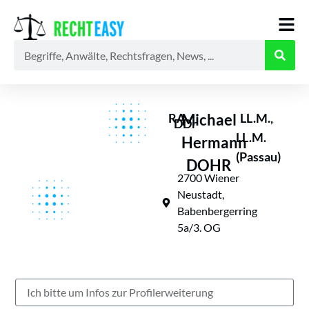
Alle
Anwälte
Ratgeber
News
LL.M.,
RA
Michael
DDr
LL.M.
Hermann
(Passau)
DOHR
2700 Wiener
Neustadt,
Babenbergerring
5a/3. OG