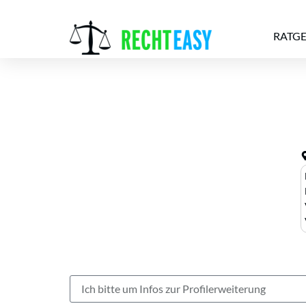
RATG
Alle
Anwälte
Ratgeber
News