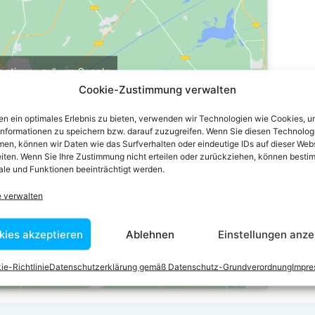
ch stimme zu“, um Google
u aktivieren
Cookie-Zustimmung verwalten
e-Richtlinie
n ein optimales Erlebnis zu bieten, verwenden wir Technologien wie Cookies, 
stimme zu
informationen zu speichern bzw. darauf zuzugreifen. Wenn Sie diesen Technolog
en, können wir Daten wie das Surfverhalten oder eindeutige IDs auf dieser Web
iten. Wenn Sie Ihre Zustimmung nicht erteilen oder zurückziehen, können besti
le und Funktionen beeinträchtigt werden.
e verwalten
kies akzeptieren
Ablehnen
Einstellungen anze
ie-Richtlinie
Datenschutzerklärung gemäß Datenschutz-Grundverordnung
Impr