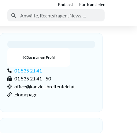
Podcast
Für Kanzleien
Das ist mein Profil
01 535 21 41
01 535 21 41 - 50
office@kanzlei-breitenfeld.at
Homepage