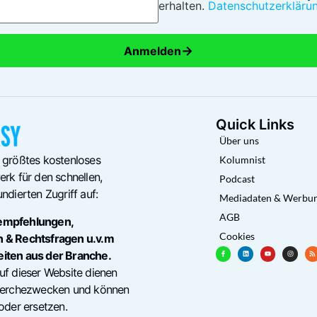
erhalten.
Datenschutzerkläru
→
Anmelden
Quick Links
Über uns
 größtes kostenloses
Kolumnist
rk für den schnellen,
Podcast
ndierten Zugriff auf:
Mediadaten & Werbu
AGB
empfehlungen,
Cookies
n & Rechtsfragen u.v.m
eiten aus der Branche.
uf dieser Website dienen
cherchezwecken und können
oder ersetzen.