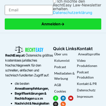
Ich möchte den
RechtEasy Law-Newsletter
erhalten.
Datenschutzerklärung
→
Anmelden
Quick Links
Kontakt
Über uns
Anwaltsprofile
RechtEasy.at:
Österreichs größtes
kostenloses juristisches
Kolumnist
Video
Nachschlagewerk für den
Produktionen
Podcast
schnellen, einfachen und
Podcast
Mediadaten &
technisch fundierten Zugriff auf:
Produktion
Werbung
die besten
Kontakt & PR
AGB
Anwaltsempfehlungen,
Datenschutz
Cookies
Begriffserklärungen &
Impressum
Rechtsfragen u.v.m
Nachricht & Neuigkeiten