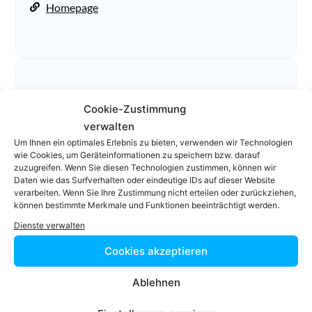
Homepage
Cookie-Zustimmung
verwalten
Facebook
Twitter
Um Ihnen ein optimales Erlebnis zu bieten, verwenden wir Technologien
wie Cookies, um Geräteinformationen zu speichern bzw. darauf
zuzugreifen. Wenn Sie diesen Technologien zustimmen, können wir
LinkedIn
WhatsApp
Daten wie das Surfverhalten oder eindeutige IDs auf dieser Website
verarbeiten. Wenn Sie Ihre Zustimmung nicht erteilen oder zurückziehen,
können bestimmte Merkmale und Funktionen beeinträchtigt werden.
Dienste verwalten
Jetzt zum Newsletter
Cookies akzeptieren
anmelden!
Ablehnen
Auf RechtEasy befinden sich über 7500