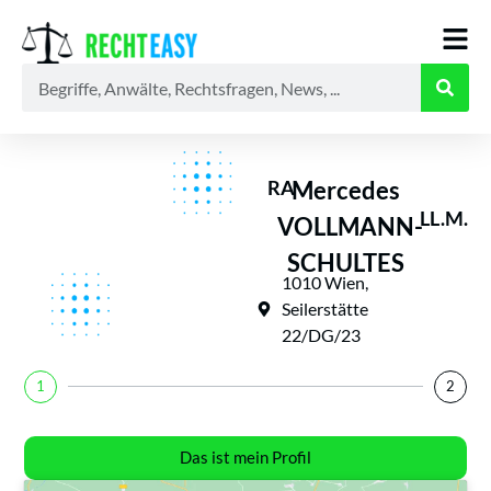
Alle
Anwälte
Ratgeber
News
RA
Mercedes
LL.M.
VOLLMANN-
SCHULTES
1010 Wien,
Seilerstätte
22/DG/23
1
2
Das ist mein Profil