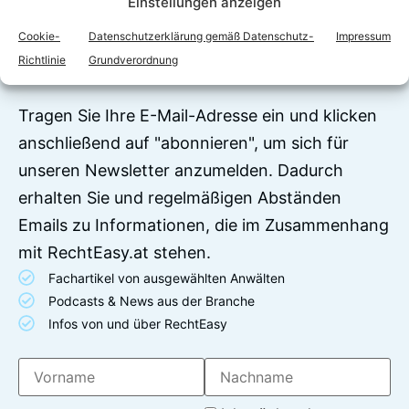
Einstellungen anzeigen
Begriffserklärungen und juristische Ratgeber,
die von Rechtsanwälten und Juristen verfasst
Cookie-
Datenschutzerklärung gemäß Datenschutz-
Impressum
wurden
Richtlinie
Grundverordnung
Tragen Sie Ihre E-Mail-Adresse ein und klicken
anschließend auf "abonnieren", um sich für
unseren Newsletter anzumelden. Dadurch
erhalten Sie und regelmäßigen Abständen
Emails zu Informationen, die im Zusammenhang
mit RechtEasy.at stehen.
Fachartikel von ausgewählten Anwälten
Podcasts & News aus der Branche
Infos von und über RechtEasy