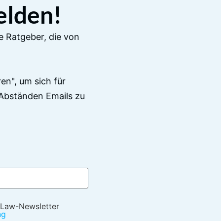
elden!
e Ratgeber, die von
en", um sich für
Abständen Emails zu
 Law-Newsletter
ng