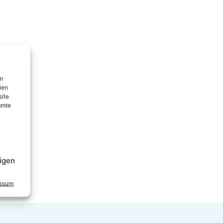
um
ien
site
mmte
igen
essum