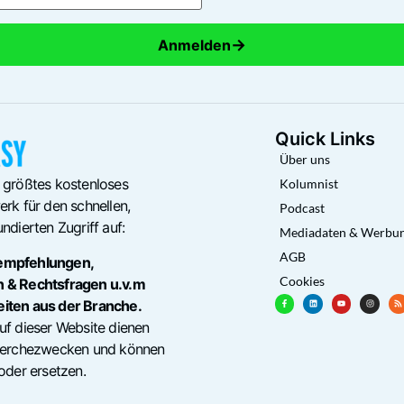
→
Anmelden
Quick Links
Über uns
 größtes kostenloses
Kolumnist
rk für den schnellen,
Podcast
ndierten Zugriff auf:
Mediadaten & Werbu
AGB
empfehlungen,
Cookies
n & Rechtsfragen u.v.m
eiten aus der Branche.
uf dieser Website dienen
cherchezwecken und können
oder ersetzen.