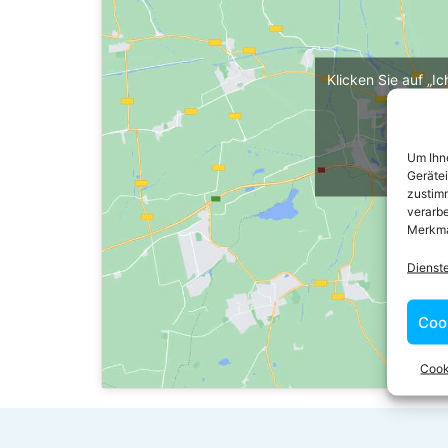
Klicken Sie auf „I
maps z
Cooki
Um Ihne
Ich 
Geräte
zustimm
verarbe
Merkma
Dienst
Coo
Cook