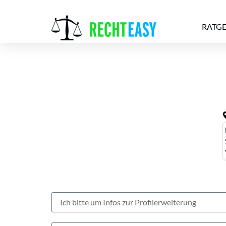
RATG
Alle
Anwälte
Ratgeber
News