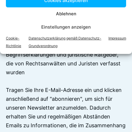
Cookies akzeptieren
Ablehnen
Jetzt zum Newsletter
Einstellungen anzeigen
anmelden!
Cookie-
Datenschutzerklärung gemäß Datenschutz-
Impressum
Auf RechtEasy befinden sich über 7500
Richtlinie
Grundverordnung
Begriffserklärungen und juristische Ratgeber,
die von Rechtsanwälten und Juristen verfasst
wurden
Tragen Sie Ihre E-Mail-Adresse ein und klicken
anschließend auf "abonnieren", um sich für
unseren Newsletter anzumelden. Dadurch
erhalten Sie und regelmäßigen Abständen
Emails zu Informationen, die im Zusammenhang