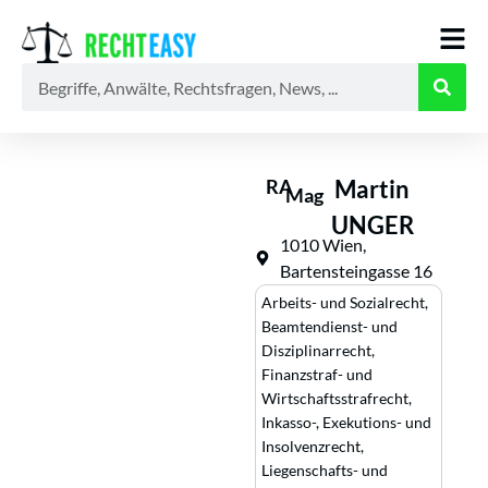
Alle
Anwälte
Ratgeber
News
RA
Martin
Mag
UNGER
1010 Wien,
Bartensteingasse 16
Arbeits- und Sozialrecht
,
Beamtendienst- und
Disziplinarrecht
,
Finanzstraf- und
Wirtschaftsstrafrecht
,
Inkasso-, Exekutions- und
Insolvenzrecht
,
Liegenschafts- und