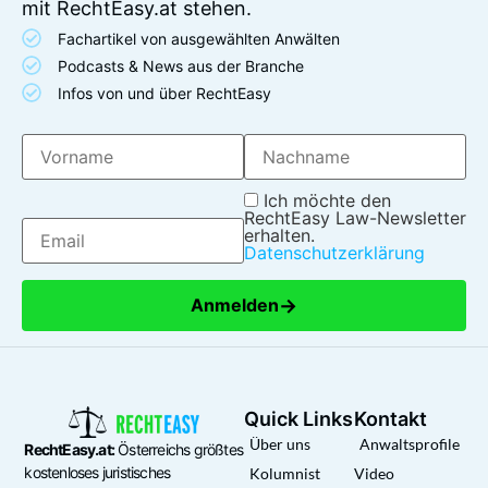
mit RechtEasy.at stehen.
Fachartikel von ausgewählten Anwälten
Podcasts & News aus der Branche
Infos von und über RechtEasy
Ich möchte den
RechtEasy Law-Newsletter
erhalten.
Datenschutzerklärung
→
Anmelden
Quick Links
Kontakt
Über uns
Anwaltsprofile
RechtEasy.at:
Österreichs größtes
kostenloses juristisches
Kolumnist
Video