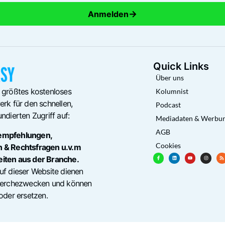
→
Anmelden
Quick Links
Über uns
 größtes kostenloses
Kolumnist
rk für den schnellen,
Podcast
ndierten Zugriff auf:
Mediadaten & Werbu
AGB
empfehlungen,
Cookies
n & Rechtsfragen u.v.m
eiten aus der Branche.
uf dieser Website dienen
cherchezwecken und können
oder ersetzen.