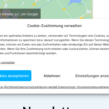
ch stimme zu“, um Google
u aktivieren
e-Richtlinie
Cookie-Zustimmung verwalten
stimme zu
n ein optimales Erlebnis zu bieten, verwenden wir Technologien wie Cookies, 
informationen zu speichern bzw. darauf zuzugreifen. Wenn Sie diesen Technolog
en, können wir Daten wie das Surfverhalten oder eindeutige IDs auf dieser Web
iten. Wenn Sie Ihre Zustimmung nicht erteilen oder zurückziehen, können besti
le und Funktionen beeinträchtigt werden.
e verwalten
kies akzeptieren
Ablehnen
Einstellungen anze
ie-Richtlinie
Datenschutzerklärung gemäß Datenschutz-Grundverordnung
Impr