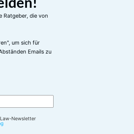
elden!
e Ratgeber, die von
en", um sich für
Abständen Emails zu
 Law-Newsletter
ng