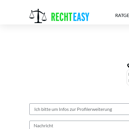
RATG
Alle
Anwälte
Ratgeber
News