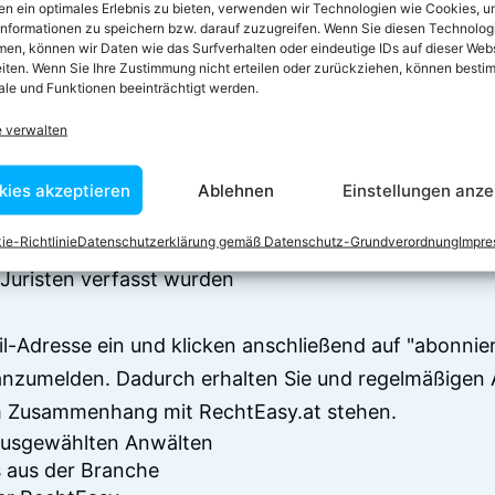
n ein optimales Erlebnis zu bieten, verwenden wir Technologien wie Cookies, 
informationen zu speichern bzw. darauf zuzugreifen. Wenn Sie diesen Technolog
en, können wir Daten wie das Surfverhalten oder eindeutige IDs auf dieser Web
iten. Wenn Sie Ihre Zustimmung nicht erteilen oder zurückziehen, können besti
le und Funktionen beeinträchtigt werden.
e verwalten
 zum Newsletter anm
kies akzeptieren
Ablehnen
Einstellungen anze
ie-Richtlinie
Datenschutzerklärung gemäß Datenschutz-Grundverordnung
Impr
en sich über 7500 Begriffserklärungen und juristisch
Juristen verfasst wurden
il-Adresse ein und klicken anschließend auf "abonnier
anzumelden. Dadurch erhalten Sie und regelmäßigen 
im Zusammenhang mit RechtEasy.at stehen.
 ausgewählten Anwälten
 aus der Branche