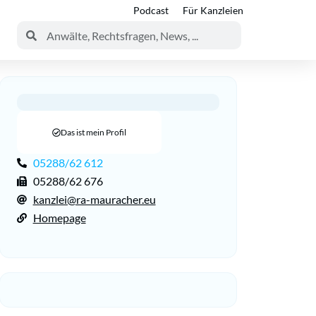
Podcast
Für Kanzleien
Das ist mein Profil
05288/62 612
05288/62 676
kanzlei@ra-mauracher.eu
Homepage