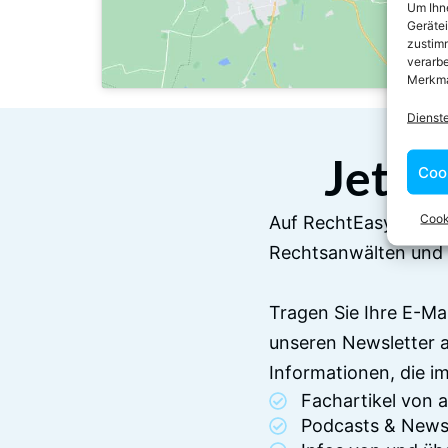
Um Ihne
Geräte
zustimm
verarbe
Merkma
Dienst
Jetzt
Coo
Cook
Auf RechtEasy befind
Rechtsanwälten und 
Tragen Sie Ihre E-Ma
unseren Newsletter 
Informationen, die 
Fachartikel von
Podcasts & News