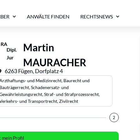
EBER
ANWÄLTE FINDEN
RECHTSNEWS
RA
Martin
Dipl.
Jur
MAURACHER
6263 Fügen, Dorfplatz 4
Arzthaftungs- und Medizinrecht
,
Baurecht und
Bauträgerrecht
,
Schadenersatz- und
Gewährleistungsrecht
,
Straf- und Strafprozessrecht
,
Verkehrs- und Transportrecht
,
Zivilrecht
2
t mein Profil