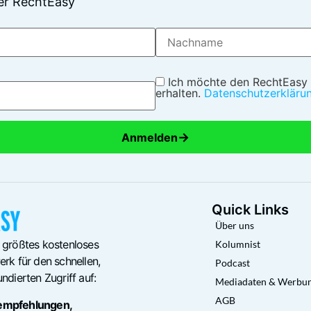
er RechtEasy
Ich möchte den RechtEasy
erhalten.
Datenschutzerkläru
→
Anmelden
Quick Links
Über uns
 größtes kostenloses
Kolumnist
rk für den schnellen,
Podcast
ndierten Zugriff auf:
Mediadaten & Werbu
AGB
empfehlungen,