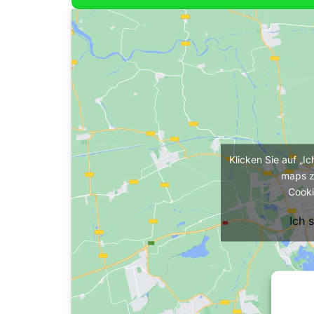
Klicken Sie auf „I
maps z
Cooki
Ich 