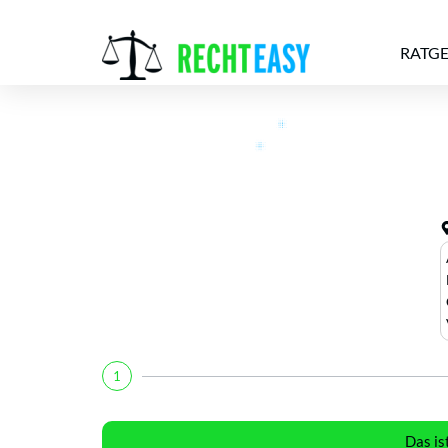
RATG
Alle
Anwälte
Ratgeber
News
1
Das is