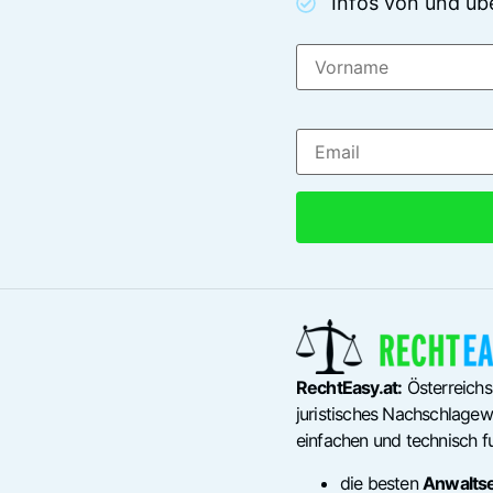
Infos von und üb
RechtEasy.at:
Österreichs
juristisches Nachschlagewe
einfachen und technisch fu
die besten
Anwalts