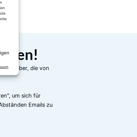
um
ien
site
mmte
elden!
igen
essum
e Ratgeber, die von
en", um sich für
Abständen Emails zu