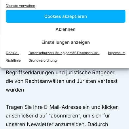
Facebook
Twitter
Dienste verwalten
Cookies akzeptieren
LinkedIn
WhatsApp
Ablehnen
Einstellungen anzeigen
Jetzt zum Newsletter
anmelden!
Cookie-
Datenschutzerklärung gemäß Datenschutz-
Impressum
Richtlinie
Grundverordnung
Auf RechtEasy befinden sich über 7500
Begriffserklärungen und juristische Ratgeber,
die von Rechtsanwälten und Juristen verfasst
wurden
Tragen Sie Ihre E-Mail-Adresse ein und klicken
anschließend auf "abonnieren", um sich für
unseren Newsletter anzumelden. Dadurch