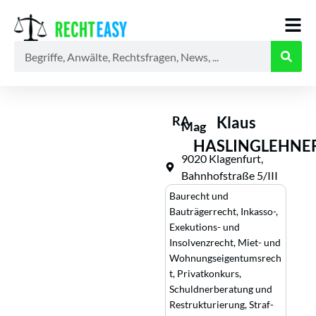
Alle
Anwälte
Ratgeber
News
RA
Klaus
Mag
HASLINGLEHNE
9020 Klagenfurt,
Bahnhofstraße 5/III
Baurecht und
Bauträgerrecht
,
Inkasso-,
Exekutions- und
Insolvenzrecht
,
Miet- und
Wohnungseigentumsrech
t
,
Privatkonkurs,
Schuldnerberatung und
Restrukturierung
,
Straf-