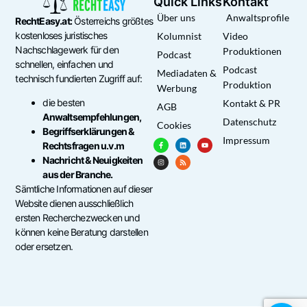
Quick Links
Kontakt
Über uns
Anwaltsprofile
RechtEasy.at:
Österreichs größtes
kostenloses juristisches
Kolumnist
Video
Nachschlagewerk für den
Produktionen
Podcast
schnellen, einfachen und
Podcast
Mediadaten &
technisch fundierten Zugriff auf:
Produktion
Werbung
die besten
Kontakt & PR
AGB
Anwaltsempfehlungen,
Datenschutz
Cookies
Begriffserklärungen &
Impressum
Rechtsfragen u.v.m
Nachricht & Neuigkeiten
aus der Branche.
Sämtliche Informationen auf dieser
Website dienen ausschließlich
ersten Recherchezwecken und
können keine Beratung darstellen
oder ersetzen.